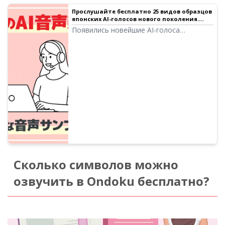
Прослушайте бесплатно 25 видов образцов
японских AI-голосов нового поколения.
Поддержка многоязычного озвучивания
Появились новейшие AI-голоса
следующего поколения, способные
генерировать эмоционально
насыщенную речь с помощью
современных технологий AI! В этой
статье вы можете прослушать образцы
новых AI-голосов Ondoku. Можно
задавать выражения эмоций в
свободной форме и использовать
многоязычное озвучивание.
Сколько символов можно
озвучить в Ondoku бесплатно?