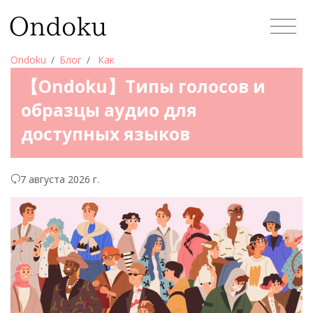
Ondoku
Блог
Как
【Ondoku】Типы голосов и
образцы аудио для
доступных языков
7 августа 2026 г.