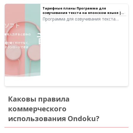
Тарифные планы Программа для
озвучивания текста на японском языке |
Ondoku
Программа для озвучивания текста
Ondoku позволяет бесплатно
озвучивать до 5000 символов. Кроме
того, на платных планах можно
озвучивать до 1 миллиона символов в
месяц. Текст, озвученный
высококачественным голосом, можно
сохранить в виде аудиофайла (.mp3) и
использовать в коммерческих целях.
Каковы правила
коммерческого
использования Ondoku?