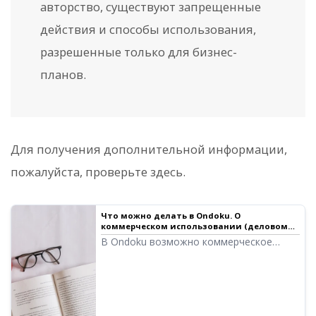
авторство, существуют запрещенные
действия и способы использования,
разрешенные только для бизнес-
планов.
Для получения дополнительной информации,
пожалуйста, проверьте здесь.
Что можно делать в Ondoku. О
коммерческом использовании (деловом
использовании) и запрещенных
В Ondoku возможно коммерческое
действиях.
использование (деловое
использование). Использование в целях
получения прибыли, прямо или
косвенно, физическими или
юридическими лицами, считается