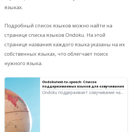
языках.
Подробный список языков можно найти на
странице списка языков Ondoku. На этой
странице названия каждого языка указаны на их
собственных языках, что облегчает поиск
нужного языка.
Ondokutext-to-speech: Список
поддерживаемых языков для озвучивания
Ondoku поддерживает озвучивание на
языках стран по всему миру. Это 80
языков и диалектов. Общее количество
дикторов превышает 650 человек. В
выпадающем списке «Язык» на главной
странице Ondoku названия указаны на
местных языках. В этой статье названия
каждого языка указаны на их