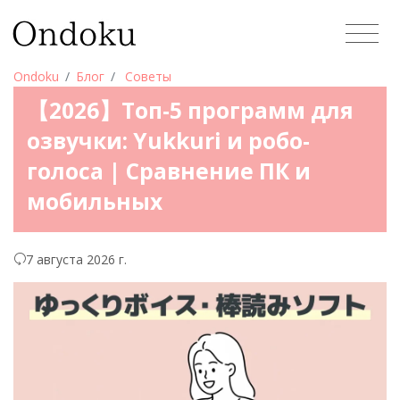
Ondoku
Блог
Советы
【2026】Топ-5 программ для
озвучки: Yukkuri и робо-
голоса | Сравнение ПК и
мобильных
7 августа 2026 г.