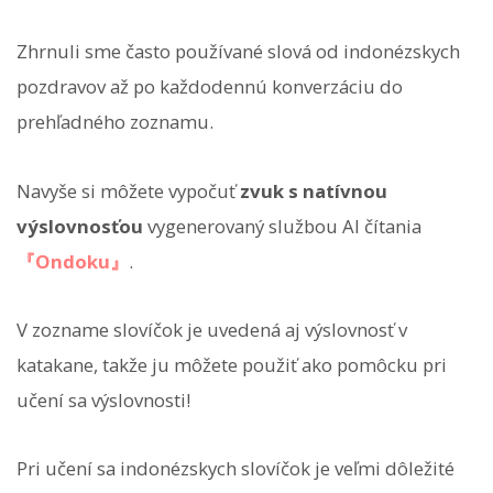
Zhrnuli sme často používané slová od indonézskych
pozdravov až po každodennú konverzáciu do
prehľadného zoznamu.
Navyše si môžete vypočuť
zvuk s natívnou
výslovnosťou
vygenerovaný službou AI čítania
『Ondoku』
.
V zozname slovíčok je uvedená aj výslovnosť v
katakane, takže ju môžete použiť ako pomôcku pri
učení sa výslovnosti!
Pri učení sa indonézskych slovíčok je veľmi dôležité