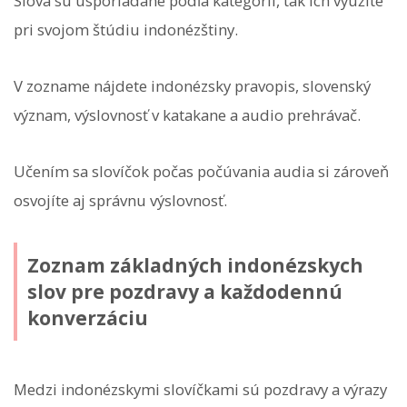
Slová sú usporiadané podľa kategórií, tak ich využite
pri svojom štúdiu indonézštiny.
V zozname nájdete indonézsky pravopis, slovenský
význam, výslovnosť v katakane a audio prehrávač.
Učením sa slovíčok počas počúvania audia si zároveň
osvojíte aj správnu výslovnosť.
Zoznam základných indonézskych
slov pre pozdravy a každodennú
konverzáciu
Medzi indonézskymi slovíčkami sú pozdravy a výrazy