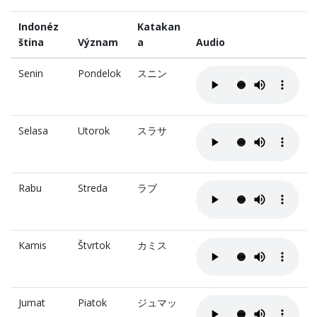
Indonéz
Katakan
ština
Význam
a
Audio
Senin
Pondelok
スニン
Selasa
Utorok
スラサ
Rabu
Streda
ラブ
Kamis
Štvrtok
カミス
Jumat
Piatok
ジュマッ