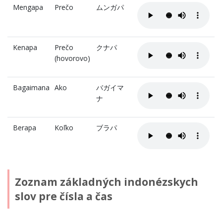
Mengapa
Prečo
ムンガパ
Kenapa
Prečo
クナパ
(hovorovo)
Bagaimana
Ako
バガイマ
ナ
Berapa
Koľko
ブラパ
Zoznam základných indonézskych
slov pre čísla a čas