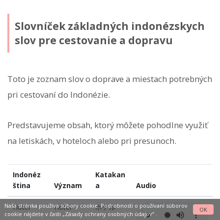
Slovníček základných indonézskych
slov pre cestovanie a dopravu
Toto je zoznam slov o doprave a miestach potrebných
pri cestovaní do Indonézie.
Predstavujeme obsah, ktorý môžete pohodlne využiť
na letiskách, v hoteloch alebo pri presunoch.
Indonéz
Katakan
ština
Význam
a
Audio
Naša stránka používa súbory cookie. Podrobnosti o používaní súborov
Hotel
Hotel
ホテル
OK
cookie nájdete v časti
„Zásady ochrany osobných údajov“
.