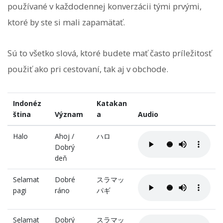
používané v každodennej konverzácii tými prvými,
ktoré by ste si mali zapamätať.
Sú to všetko slová, ktoré budete mať často príležitosť
použiť ako pri cestovaní, tak aj v obchode.
Indonéz
Katakan
ština
Význam
a
Audio
Halo
Ahoj /
ハロ
Dobrý
deň
Selamat
Dobré
スラマッ
pagi
ráno
パギ
Selamat
Dobrý
スラマッ