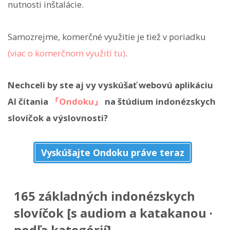
nutnosti inštalácie.
Samozrejme, komerčné využitie je tiež v poriadku
(viac o komerčnom využití tu)
.
Nechceli by ste aj vy vyskúšať webovú aplikáciu
AI čítania
『Ondoku』
na štúdium indonézskych
slovíčok a výslovnosti?
Vyskúšajte Ondoku práve teraz
165 základných indonézskych
slovíčok [s audiom a katakanou ·
podľa kategórií]