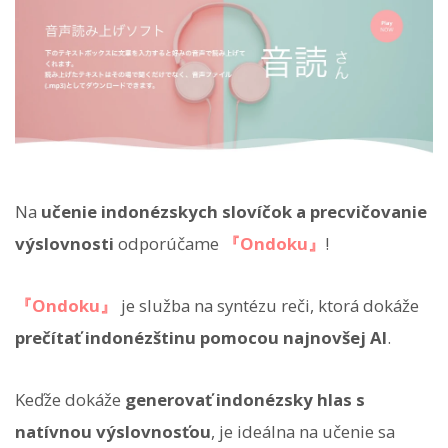
Na
učenie indonézskych slovíčok a precvičovanie
výslovnosti
odporúčame
『Ondoku』
!
『Ondoku』
je služba na syntézu reči, ktorá dokáže
prečítať indonézštinu pomocou najnovšej AI
.
Keďže dokáže
generovať indonézsky hlas s
natívnou výslovnosťou
, je ideálna na učenie sa