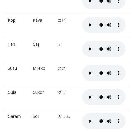
Kopi
Káva
コピ
Teh
Čaj
テ
Susu
Mlieko
スス
Gula
Cukor
グラ
Garam
Soľ
ガラム