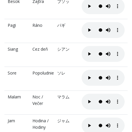
Besok
Zajtra
ブソッ
Pagi
Ráno
パギ
Siang
Cez deň
シアン
Sore
Popoludnie
ソレ
Malam
Noc /
マラム
Večer
Jam
Hodina /
ジャム
Hodiny