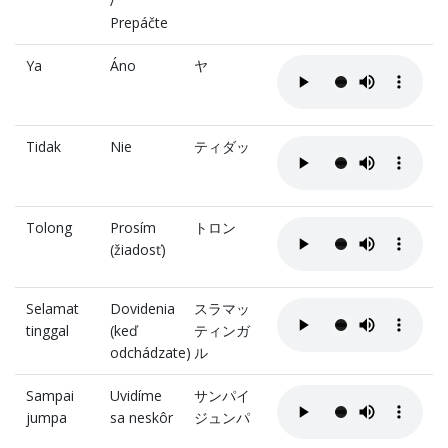
/
Prepáčte
Ya
Áno
ヤ
Tidak
Nie
ティダッ
Tolong
Prosím
トロン
(žiadosť)
Selamat
Dovidenia
スラマッ
tinggal
(keď
ティンガ
odchádzate)
ル
Sampai
Uvidíme
サンパイ
jumpa
sa neskôr
ジュンパ