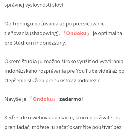
správnej výslovnosti slov!
Od tréningu počúvania až po precvičovanie
tieňovania (shadowing),
『Ondoku』
je optimálna
pre štúdium indonézštiny.
Okrem štúdia ju možno široko využiť od vytvárania
indonézskeho rozprávania pre YouTube videá až po
zlepšenie služieb pre turistov z Indonézie.
Navyše je
『Ondoku』
zadarmo!
Keďže ide o webovú aplikáciu, ktorú používate cez
prehliadač, môžete ju začať okamžite používať bez