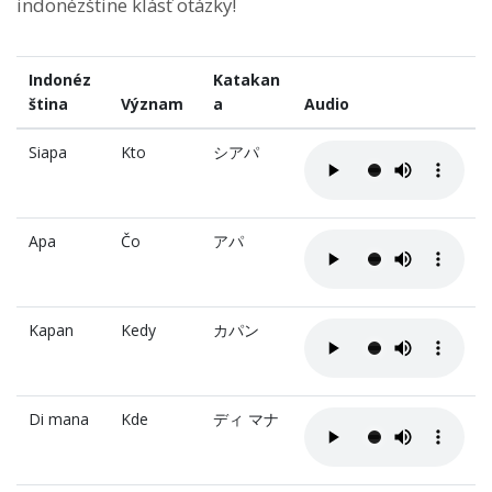
indonézštine klásť otázky!
Indonéz
Katakan
ština
Význam
a
Audio
Siapa
Kto
シアパ
Apa
Čo
アパ
Kapan
Kedy
カパン
Di mana
Kde
ディ マナ