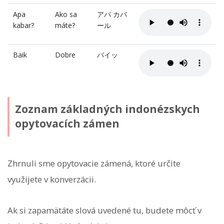
Apa
Ako sa
アパ カバ
kabar?
máte?
ール
Baik
Dobre
バイッ
Zoznam základných indonézskych
opytovacích zámen
Zhrnuli sme opytovacie zámená, ktoré určite
využijete v konverzácii.
Ak si zapamätáte slová uvedené tu, budete môcť v