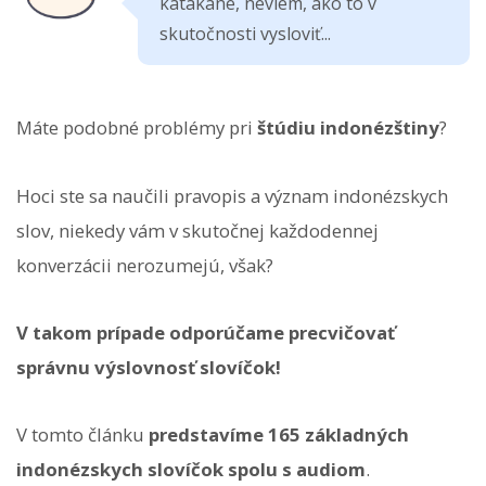
katakane, neviem, ako to v
skutočnosti vysloviť...
Máte podobné problémy pri
štúdiu indonézštiny
?
Hoci ste sa naučili pravopis a význam indonézskych
slov, niekedy vám v skutočnej každodennej
konverzácii nerozumejú, však?
V takom prípade odporúčame precvičovať
správnu výslovnosť slovíčok!
V tomto článku
predstavíme 165 základných
indonézskych slovíčok spolu s audiom
.