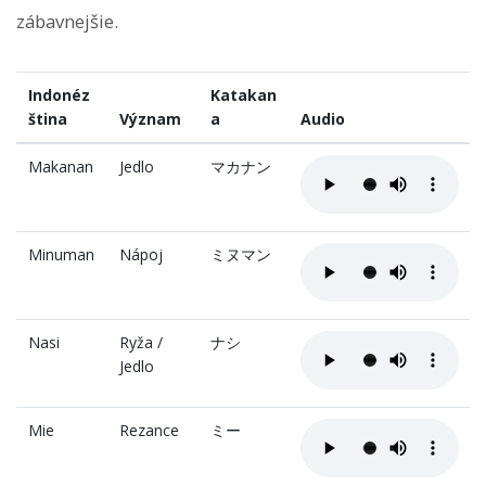
zábavnejšie.
Indonéz
Katakan
ština
Význam
a
Audio
Makanan
Jedlo
マカナン
Minuman
Nápoj
ミヌマン
Nasi
Ryža /
ナシ
Jedlo
Mie
Rezance
ミー