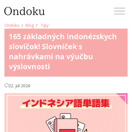
Ondoku
Blog
Tipy
165 základných indonézskych
slovíčok! Slovníček s
nahrávkami na výučbu
výslovnosti
22. júl 2026