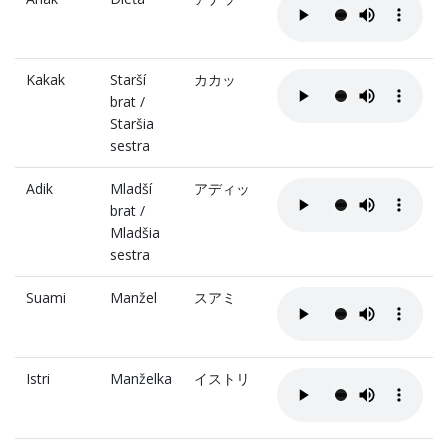
Kakak
Starší
カカッ
brat /
Staršia
sestra
Adik
Mladší
アディッ
brat /
Mladšia
sestra
Suami
Manžel
スアミ
Istri
Manželka
イストリ