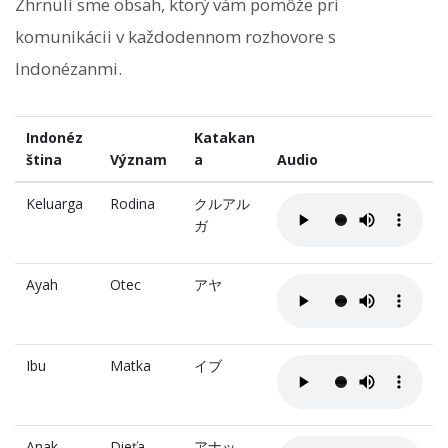
Zhrnuli sme obsah, ktorý vám pomôže pri
komunikácii v každodennom rozhovore s
Indonézanmi.
Indonéz
Katakan
ština
Význam
a
Audio
Keluarga
Rodina
クルアル
ガ
Ayah
Otec
アヤ
Ibu
Matka
イブ
Anak
Dieťa
アナッ