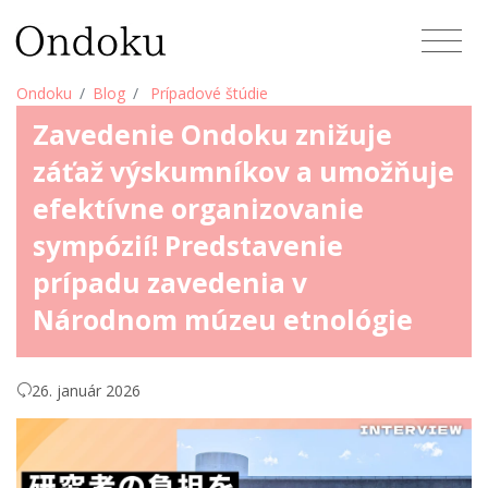
Ondoku
Blog
Prípadové štúdie
Zavedenie Ondoku znižuje
záťaž výskumníkov a umožňuje
efektívne organizovanie
sympózií! Predstavenie
prípadu zavedenia v
Národnom múzeu etnológie
26. január 2026