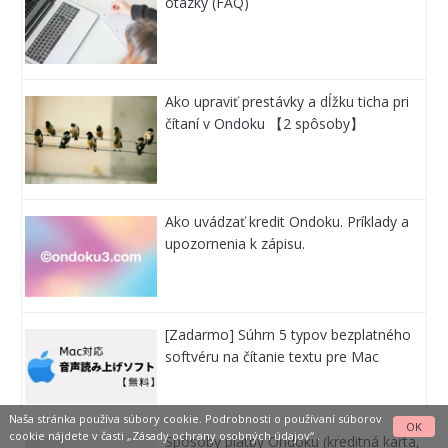
otázky (FAQ)
Ako upraviť prestávky a dĺžku ticha pri
čítaní v Ondoku 【2 spôsoby】
Ako uvádzať kredit Ondoku. Príklady a
upozornenia k zápisu.
[Zadarmo] Súhrn 5 typov bezplatného
softvéru na čítanie textu pre Mac
Naša stránka používa súbory cookie. Podrobnosti o používaní súborov
OK
cookie nájdete v časti
„Zásady ochrany osobných údajov“
.
Spôsoby platby Ondoku (kreditná karta,