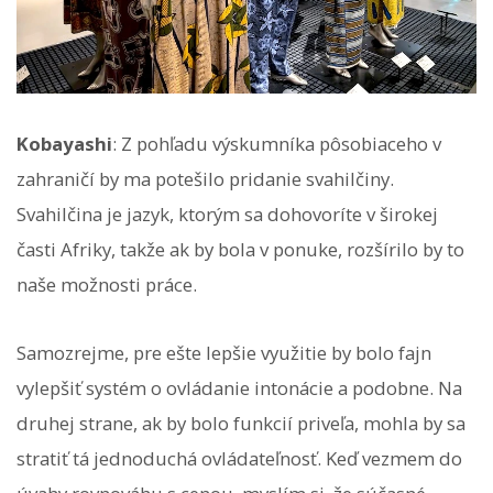
Kobayashi
: Z pohľadu výskumníka pôsobiaceho v
zahraničí by ma potešilo pridanie svahilčiny.
Svahilčina je jazyk, ktorým sa dohovoríte v širokej
časti Afriky, takže ak by bola v ponuke, rozšírilo by to
naše možnosti práce.
Samozrejme, pre ešte lepšie využitie by bolo fajn
vylepšiť systém o ovládanie intonácie a podobne. Na
druhej strane, ak by bolo funkcií priveľa, mohla by sa
stratiť tá jednoduchá ovládateľnosť. Keď vezmem do