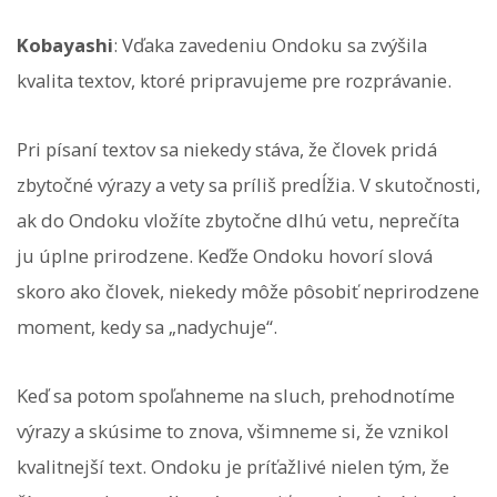
Kobayashi
: Vďaka zavedeniu Ondoku sa zvýšila
kvalita textov, ktoré pripravujeme pre rozprávanie.
Pri písaní textov sa niekedy stáva, že človek pridá
zbytočné výrazy a vety sa príliš predĺžia. V skutočnosti,
ak do Ondoku vložíte zbytočne dlhú vetu, neprečíta
ju úplne prirodzene. Keďže Ondoku hovorí slová
skoro ako človek, niekedy môže pôsobiť neprirodzene
moment, kedy sa „nadychuje“.
Keď sa potom spoľahneme na sluch, prehodnotíme
výrazy a skúsime to znova, všimneme si, že vznikol
kvalitnejší text. Ondoku je príťažlivé nielen tým, že