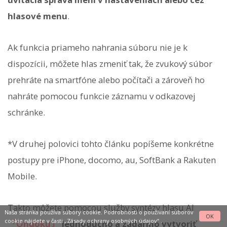
hlasové menu
.
Ak funkcia priameho nahrania súboru nie je k
dispozícii, môžete hlas zmeniť tak, že zvukový súbor
prehráte na smartfóne alebo počítači a zároveň ho
nahráte pomocou funkcie záznamu v odkazovej
schránke.
*V druhej polovici tohto článku popíšeme konkrétne
postupy pre iPhone, docomo, au, SoftBank a Rakuten
Mobile.
Takto môžete pomocou služby syntézy hlasu AI
Naša stránka používa súbory cookie. Podrobnosti o používaní súborov
OK
cookie nájdete v časti
„Zásady ochrany osobných údajov“
.
『Ondoku』
jednoducho a zadarmo vytvoriť