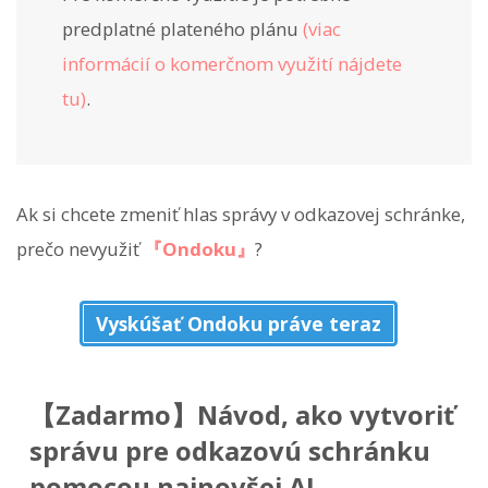
predplatné plateného plánu
(viac
informácií o komerčnom využití nájdete
tu)
.
Ak si chcete zmeniť hlas správy v odkazovej schránke,
prečo nevyužiť
『Ondoku』
?
Vyskúšať Ondoku práve teraz
【Zadarmo】Návod, ako vytvoriť
správu pre odkazovú schránku
pomocou najnovšej AI