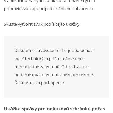
S aplikáciou na syntézu hlasu AI môžete rýchlo
pripraviť zvuk aj v prípade náhleho zatvorenia.
Skúste vytvoriť zvuk podľa tejto ukážky.
Ďakujeme za zavolanie. Tu je spoločnosť
○○. Z technických príčin máme dnes
mimoriadne zatvorené. Od zajtra, ○. ○.,
budeme opäť otvorení v bežnom režime.
Ďakujeme za pochopenie.
Ukážka správy pre odkazovú schránku počas