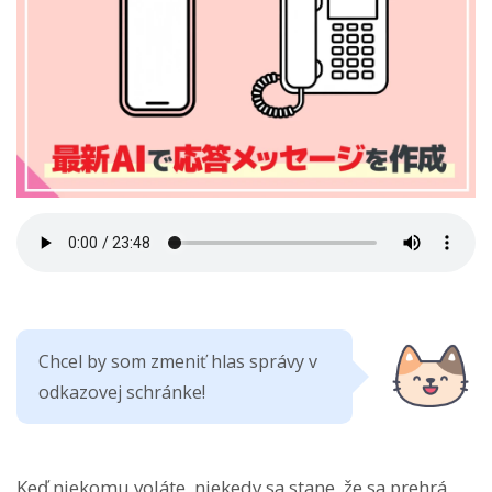
Chcel by som zmeniť hlas správy v
odkazovej schránke!
Keď niekomu voláte, niekedy sa stane, že sa prehrá