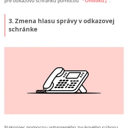
pre odkazovú schránku pomocou
『Ondoku』
.
3. Zmena hlasu správy v odkazovej
schránke
Nakoniec pomocou vytvoreného zvukového súboru