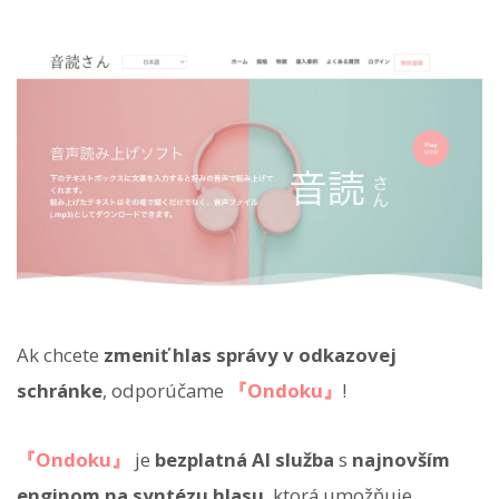
Ak chcete
zmeniť hlas správy v odkazovej
schránke
, odporúčame
『Ondoku』
!
『Ondoku』
je
bezplatná AI služba
s
najnovším
enginom na syntézu hlasu
, ktorá umožňuje