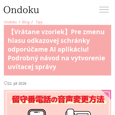
Ondoku
Blog
Tipy
【Vrátane vzoriek】Pre zmenu
hlasu odkazovej schránky
odporúčame AI aplikáciu!
Podrobný návod na vytvorenie
uvítacej správy
22. júl 2026