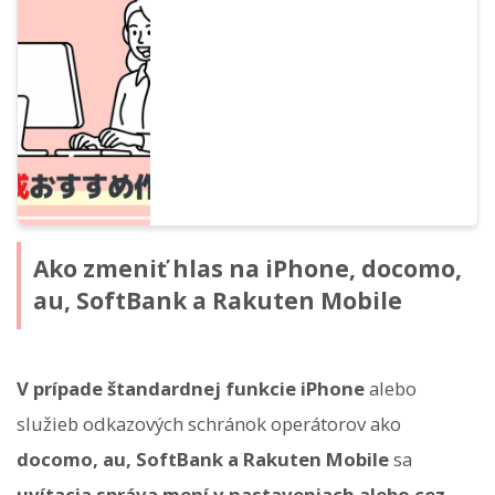
ako vytvoriť automatické hlasové
odpovede pomocou AI, výhody pre
zefektívnenie call centier a nástroje, ktoré
môžete používať zadarmo.
Ako zmeniť hlas na iPhone, docomo,
au, SoftBank a Rakuten Mobile
V prípade štandardnej funkcie iPhone
alebo
služieb odkazových schránok operátorov ako
docomo, au, SoftBank a Rakuten Mobile
sa
uvítacia správa mení v nastaveniach alebo cez