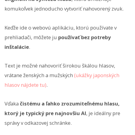
komukoľvek jednoducho vytvoriť nahovorený zvuk.
Keďže ide o webovú aplikáciu, ktorú používate v
prehliadači, môžete ju
používať bez potreby
inštalácie
.
Text je možné nahovoriť širokou škálou hlasov,
vrátane ženských a mužských
(ukážky japonských
hlasov nájdete tu)
.
Vďaka
čistému a ľahko zrozumiteľnému hlasu,
ktorý je typický pre najnovšiu AI
, je ideálny pre
správy v odkazovej schránke.