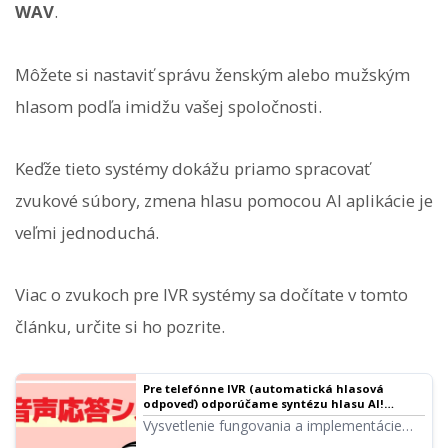
WAV
.
Môžete si nastaviť správu ženským alebo mužským
hlasom podľa imidžu vašej spoločnosti.
Keďže tieto systémy dokážu priamo spracovať
zvukové súbory, zmena hlasu pomocou AI aplikácie je
veľmi jednoduchá.
Viac o zvukoch pre IVR systémy sa dočítate v tomto
článku, určite si ho pozrite.
Pre telefónne IVR (automatická hlasová
odpoveď) odporúčame syntézu hlasu AI!
Podrobné vysvetlenie postupu a výhod |
Vysvetlenie fungovania a implementácie
Softvér na čítanie textu Ondoku
IVR systémov. Podrobne predstavujeme,