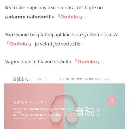
Keď máte napísaný text scenára, nechajte ho
zadarmo nahovoriť
v
『Ondoku』
.
Používanie bezplatnej aplikácie na syntézu hlasu AI
『Ondoku』
je veľmi jednoduché.
Najprv otvorte hlavnú stránku
『Ondoku』
.