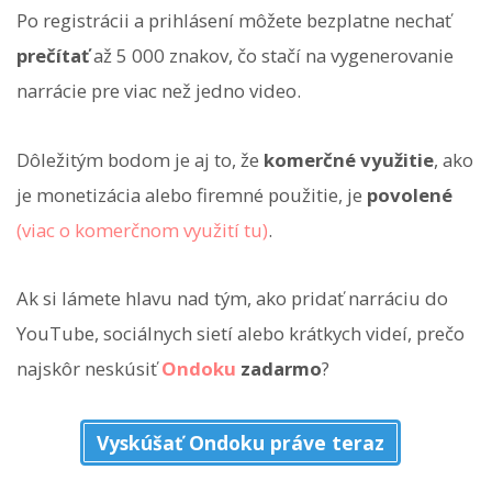
Po registrácii a prihlásení môžete bezplatne nechať
prečítať
až 5 000 znakov, čo stačí na vygenerovanie
narrácie pre viac než jedno video.
Dôležitým bodom je aj to, že
komerčné využitie
, ako
je monetizácia alebo firemné použitie, je
povolené
(viac o komerčnom využití tu)
.
Ak si lámete hlavu nad tým, ako pridať narráciu do
YouTube, sociálnych sietí alebo krátkych videí, prečo
najskôr neskúsiť
Ondoku
zadarmo
?
Vyskúšať Ondoku práve teraz