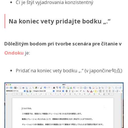
Či je štýl vyjadrovania konzistentný
Na koniec vety pridajte bodku „.“
Dôležitým bodom pri tvorbe scenára pre čítanie v
Ondoku
je:
Pridať na koniec vety bodku „.“ (v japončine句点)