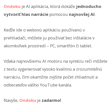
Ondoku
je AI aplikácia, ktorá dokáže
jednoducho
vytvoriť hlas narrácie
pomocou
najnovšej AI
.
Keďže ide o webovú aplikáciu používanú v
prehliadači, môžete ju používať bez inštalácie v
akomkoľvek prostredí – PC, smartfón či tablet.
Vďaka najnovšiemu AI motoru na syntézu reči môžete
z textu vygenerovať vysoko kvalitnú a zrozumiteľnú
narráciu, čím okamžite zvýšite počet zhliadnutí a
odberateľov vášho YouTube kanála.
Navyše,
Ondoku
je
zadarmo!