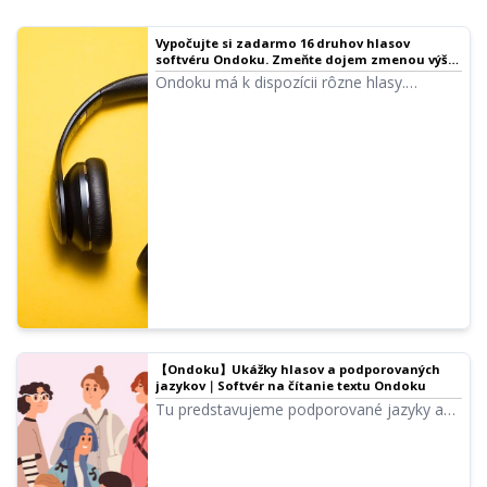
Vypočujte si zadarmo 16 druhov hlasov
softvéru Ondoku. Zmeňte dojem zmenou výšky
｜Softvér na čítanie textu Ondoku
Ondoku má k dispozícii rôzne hlasy.
Samozrejme, sú k dispozícii mužské aj
ženské hlasy. Pripravili sme ukážky
najpoužívanejších hlasov a ich variácií po
úprave výšky.
【Ondoku】Ukážky hlasov a podporovaných
jazykov｜Softvér na čítanie textu Ondoku
Tu predstavujeme podporované jazyky a
vzorky hlasov v Ondoku.