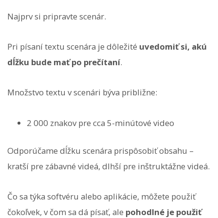
Najprv si pripravte scenár.
Pri písaní textu scenára je dôležité
uvedomiť si, akú
dĺžku bude mať po prečítaní
.
Množstvo textu v scenári býva približne:
2 000 znakov pre cca 5-minútové video
Odporúčame dĺžku scenára prispôsobiť obsahu –
kratší pre zábavné videá, dlhší pre inštruktážne videá.
Čo sa týka softvéru alebo aplikácie, môžete použiť
čokoľvek, v čom sa dá písať, ale
pohodlné je použiť