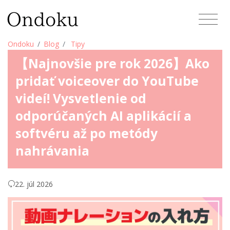
Ondoku
Blog
Tipy
【Najnovšie pre rok 2026】Ako
pridať voiceover do YouTube
videí! Vysvetlenie od
odporúčaných AI aplikácií a
softvéru až po metódy
nahrávania
22. júl 2026