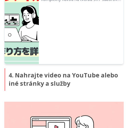
Podrobne vysvetľujeme, ako jednoducho
vytvoriť titulky pomocou AI služby.
Predstavujeme aj využitie v Adobe
Premiere, DaVinci Resolve a YouTube.
4. Nahrajte video na YouTube alebo
iné stránky a služby