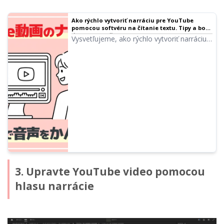
Ako rýchlo vytvoriť narráciu pre YouTube
pomocou softvéru na čítanie textu. Tipy a body
｜Softvér na čítanie textu Ondoku
Vysvetľujeme, ako rýchlo vytvoriť narráciu
pre YouTube pomocou Ondoku. Od tvorby
scenára, cez používanie Ondoku až po tipy
na strih v softvéri. Povinné čítanie pre tých,
ktorí chcú zefektívniť produkciu videí!
3. Upravte YouTube video pomocou
hlasu narrácie