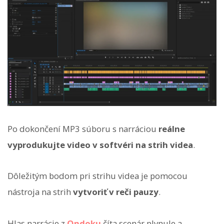
Po dokončení MP3 súboru s narráciou
reálne
vyprodukujte video v softvéri na strih videa
.
Dôležitým bodom pri strihu videa je pomocou
nástroja na strih
vytvoriť v reči pauzy
.
Hlas narrácie z
Ondoku
číta scenár plynule a