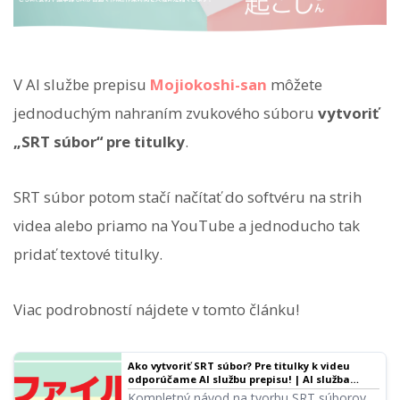
V AI službe prepisu
Mojiokoshi-san
môžete
jednoduchým nahraním zvukového súboru
vytvoriť
„SRT súbor“ pre titulky
.
SRT súbor potom stačí načítať do softvéru na strih
videa alebo priamo na YouTube a jednoducho tak
pridať textové titulky.
Viac podrobností nájdete v tomto článku!
Ako vytvoriť SRT súbor? Pre titulky k videu
odporúčame AI službu prepisu! | AI služba
prepisu - Mojiokoshi-san
Kompletný návod na tvorbu SRT súborov.