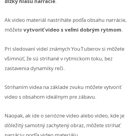
dĺžky hlasu narrácie
.
Ak video materiál nastriháte podľa obsahu narrácie,
môžete
vytvoriť video s veľmi dobrým rytmom
.
Pri sledovaní videí známych YouTuberov si môžete
všimnúť, že sú strihané v rytmickom toku, bez
zastavenia dynamiky reči.
Strihaním videa na základe zvuku môžete vytvoriť
video s obsahom ideálnym pre zábavu.
Naopak, ak ide o seriózne video alebo video, kde je
dôležitý samotný zachytený obraz, môžete strihať
narráciu podľa video materiálu.