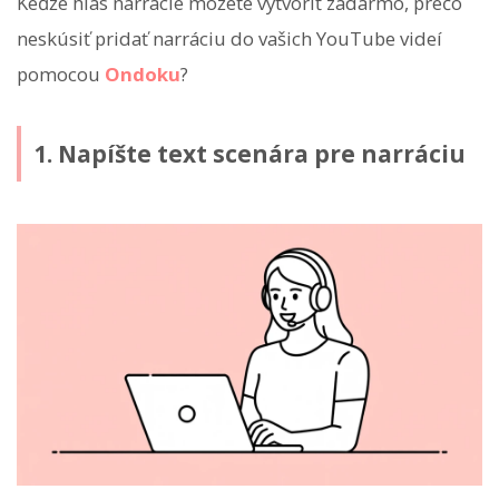
Keďže hlas narrácie môžete vytvoriť zadarmo, prečo
neskúsiť pridať narráciu do vašich YouTube videí
pomocou
Ondoku
?
1. Napíšte text scenára pre narráciu