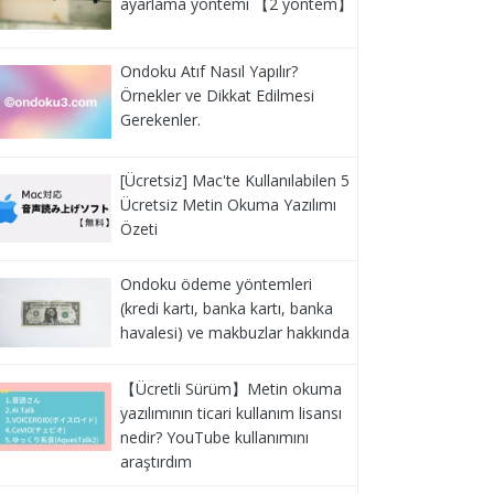
ayarlama yöntemi 【2 yöntem】
Ondoku Atıf Nasıl Yapılır?
Örnekler ve Dikkat Edilmesi
Gerekenler.
[Ücretsiz] Mac'te Kullanılabilen 5
Ücretsiz Metin Okuma Yazılımı
Özeti
Ondoku ödeme yöntemleri
(kredi kartı, banka kartı, banka
havalesi) ve makbuzlar hakkında
【Ücretli Sürüm】Metin okuma
yazılımının ticari kullanım lisansı
nedir? YouTube kullanımını
araştırdım