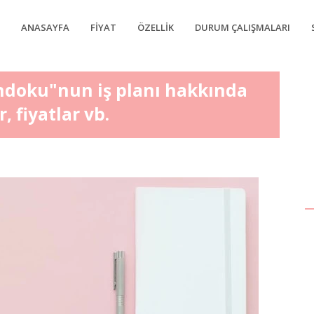
ANASAYFA
FIYAT
ÖZELLIK
DURUM ÇALIŞMALARI
ndoku"nun iş planı hakkında
r, fiyatlar vb.