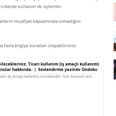
ürünlerde kullanım vb. eylemler.
yetlerin muafiyet kapsamında olmadığını
 fazla bilgiye buradan ulaşabilirsiniz.
ecekleriniz. Ticari kullanım (iş amaçlı kullanım)
nular hakkında. ｜ Seslendirme yazılımı Ondoku
anım (iş amaçlı kullanım) mümkündür. İster bireysel ister
udan veya dolaylı olarak maddi kazanç elde etme amacıyla
nımdır. Ancak Ondoku'da bazı yasaklanmış faaliyetler
 dikkatli olun. Bu sefer Ondoku ile yapabileceklerinizi ve
anıtacağız.