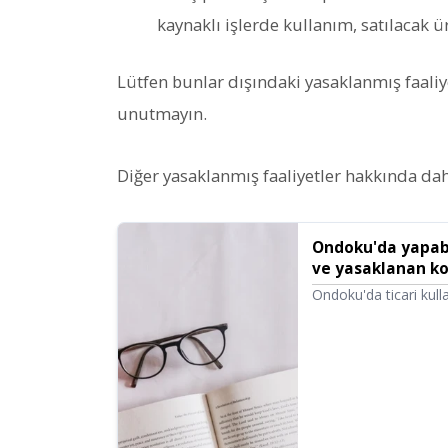
kaynaklı işlerde kullanım, satılacak 
Lütfen bunlar dışındaki yasaklanmış faali
unutmayın.
Diğer yasaklanmış faaliyetler hakkında daha
Ondoku'da yapabil
ve yasaklanan ko
Ondoku'da ticari kull
kurumsal olsun, doğr
kullanım ticari kulla
belirlenmiştir, lütfen
yapamayacaklarınızı t