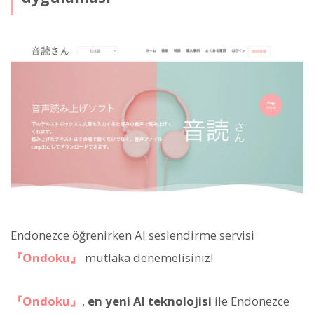
Endonezce öğrenirken AI seslendirme servisi
『Ondoku』
mutlaka denemelisiniz!
『Ondoku』
,
en yeni AI teknolojisi
ile Endonezce