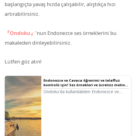
başlangıçta yavaş hızda çalışabilir, alıştıkça hızı
artırabilirsiniz.
『Ondoku』
'nun Endonezce ses örneklerini bu
makaleden dinleyebilirsiniz.
Lütfen göz atın!
Endonezce ve Cavaca öğrenimi ve telaffuz
kontrolü için! Ses örnekleri ve ücretsiz metin
seslendirme "Ondoku" kullanımı | Metin
Ondoku'da kullanılabilen Endonezce ve
Seslendirme Yazılımı Ondoku
Cavaca ses örneklerini dinleyebilirsiniz.
Endonezce veya Cavaca konuşanlarla
sağlıklı iletişim kurmak için telaffuz kontrolü
şarttır. Bu gibi durumlarda Ondoku önerilir!
Metin seslendirme servisi (Text to speech)
ile girdiğiniz metinleri native bir telaffuzla
seslendirir.