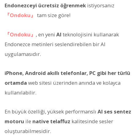
Endonezceyi ücretsiz öğrenmek
istiyorsanız
『Ondoku』
tam size göre!
『Ondoku』
, en yeni
AI
teknolojisini kullanarak
Endonezce metinleri seslendirebilen bir AI
uygulamasıdır.
iPhone, Android akıllı telefonlar, PC gibi her türlü
ortamda
web sitesi üzerinden anında ve kolayca
kullanılabilir.
En büyük özelliği, yüksek performanslı
AI ses sentez
motoru
ile
native telaffuz
kalitesinde sesler
oluşturabilmesidir.