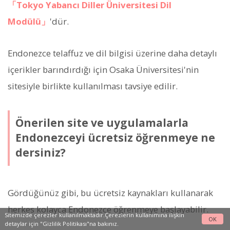
「Tokyo Yabancı Diller Üniversitesi Dil
Modülü」
'dür.
Endonezce telaffuz ve dil bilgisi üzerine daha detaylı
içerikler barındırdığı için Osaka Üniversitesi'nin
sitesiyle birlikte kullanılması tavsiye edilir.
Önerilen site ve uygulamalarla
Endonezceyi ücretsiz öğrenmeye ne
dersiniz?
Gördüğünüz gibi, bu ücretsiz kaynakları kullanarak
herkes kolayca Endonezce öğrenmeye başlayabilir.
Sitemizde çerezler kullanılmaktadır.Çerezlerin kullanımına ilişkin
OK
detaylar için
"Gizlilik Politikası"na
bakınız.