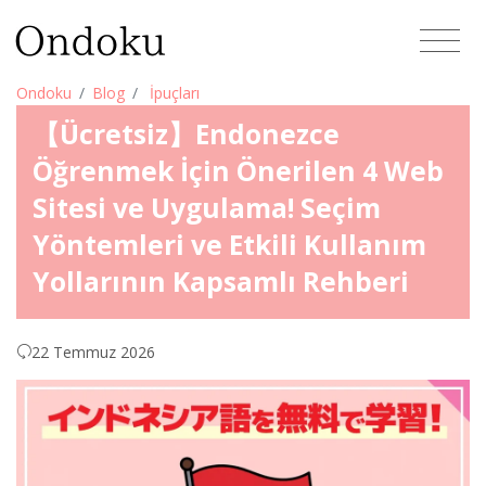
Ondoku
Blog
İpuçları
【Ücretsiz】Endonezce
Öğrenmek İçin Önerilen 4 Web
Sitesi ve Uygulama! Seçim
Yöntemleri ve Etkili Kullanım
Yollarının Kapsamlı Rehberi
22 Temmuz 2026