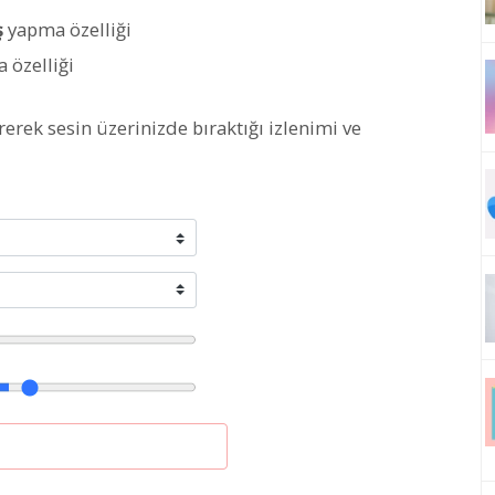
ş
yapma özelliği
 özelliği
irerek sesin üzerinizde bıraktığı izlenimi ve