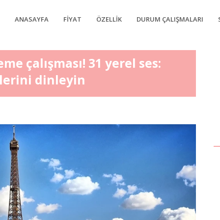
ANASAYFA
FIYAT
ÖZELLIK
DURUM ÇALIŞMALARI
eme çalışması! 31 yerel ses:
lerini dinleyin