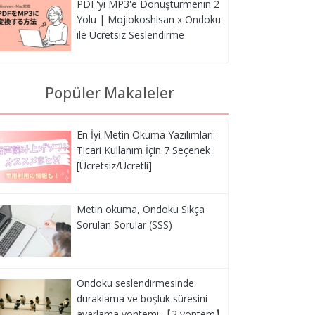
PDF'yi MP3'e Dönüştürmenin 2
Yolu | Mojiokoshisan x Ondoku
ile Ücretsiz Seslendirme
Popüler Makaleler
En İyi Metin Okuma Yazılımları:
Ticari Kullanım İçin 7 Seçenek
[Ücretsiz/Ücretli]
Metin okuma, Ondoku Sıkça
Sorulan Sorular (SSS)
Ondoku seslendirmesinde
duraklama ve boşluk süresini
ayarlama yöntemi 【2 yöntem】