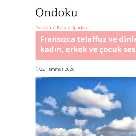
Ondoku
Blog
İpuçları
Fransızca telaffuz ve dinl
kadın, erkek ve çocuk ses
22 Temmuz 2026