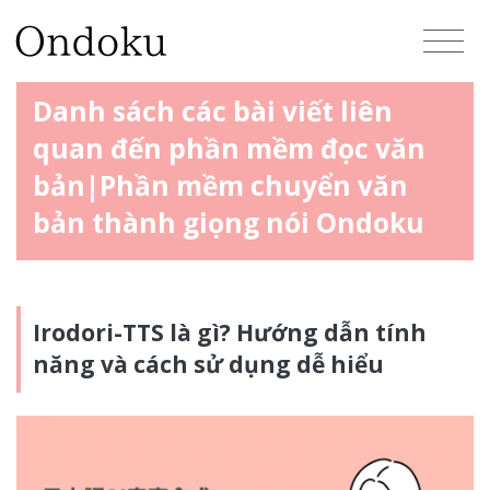
Danh sách các bài viết liên
quan đến phần mềm đọc văn
bản|Phần mềm chuyển văn
bản thành giọng nói Ondoku
Irodori-TTS là gì? Hướng dẫn tính
năng và cách sử dụng dễ hiểu