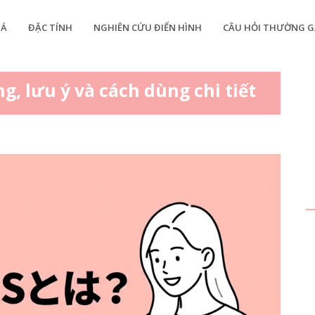
IÁ
ĐẶC TÍNH
NGHIÊN CỨU ĐIỂN HÌNH
CÂU HỎI THƯỜNG G
ng, lưu ý và cách dùng chi tiết