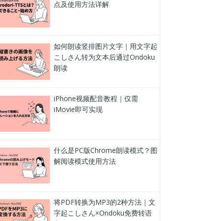
点及使用方法详解
如何朗读竖排图片文字｜用文字起
こしさん转为文本后通过Ondoku
朗读
iPhone视频配音教程｜仅需
iMovie即可实现
什么是PC版Chrome朗读模式？图
解阅读模式使用方法
将PDF转换为MP3的2种方法｜文
字起こしさん×Ondoku免费转语