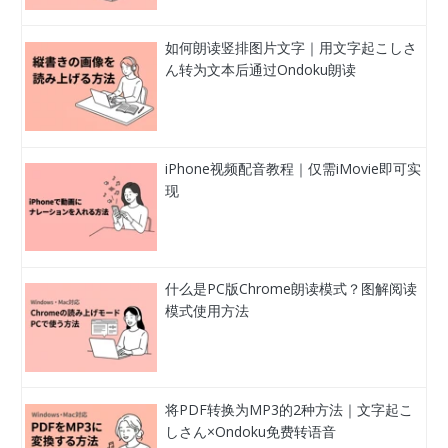
如何朗读竖排图片文字｜用文字起こしさ
ん转为文本后通过Ondoku朗读
iPhone视频配音教程｜仅需iMovie即可实
现
什么是PC版Chrome朗读模式？图解阅读
模式使用方法
将PDF转换为MP3的2种方法｜文字起こ
しさん×Ondoku免费转语音