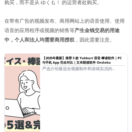
购买，而不是从 ゆくも！ 的运营者处购买。
在带有广告的视频发布、商用网站上的语音使用、使用
语音的应用程序或视频的销售等
产生金钱交易的用途
中，个人和法人均需要商用授权
，因此需要注意。
【2025年最新】推荐 5 款 Yukkuri 语音·棒读软件｜PC
与手机 App 完全对比｜文本朗读软件 Ondoku
严选介绍最适合视频制作和游戏实况的
Yukkuri 语音·棒读软件。讲解从 PC 到手机，
如何使用 2025 年最新应用让任何人都能轻松
制作高质量语音的方法。