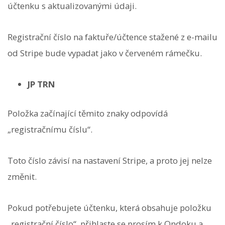
účtenku s aktualizovanými údaji.
Registrační číslo na faktuře/účtence stažené z e-mailu
od Stripe bude vypadat jako v červeném rámečku.
JP TRN
Položka začínající těmito znaky odpovídá
„registračnímu číslu“.
Toto číslo závisí na nastavení Stripe, a proto jej nelze
změnit.
Pokud potřebujete účtenku, která obsahuje položku
„registrační číslo“, přihlaste se prosím k Ondoku a