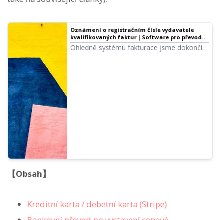
Oznámení o registračním čísle vydavatele
kvalifikovaných faktur｜Software pro převod
textu na řeč Ondoku
Ohledně systému fakturace jsme dokončili
žádost o registraci jako vydavatel
kvalifikovaných faktur, a proto vám
oznamujeme naše registrační číslo.
【Obsah】
Kreditní karta / debetní karta (Stripe)
Bankovní převod po vystavení cenové