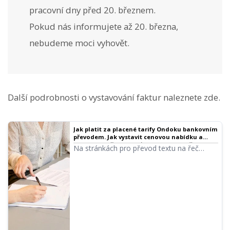
pracovní dny před 20. březnem.
Pokud nás informujete až 20. března,
nebudeme moci vyhovět.
Další podrobnosti o vystavování faktur naleznete zde.
Jak platit za placené tarify Ondoku bankovním
převodem. Jak vystavit cenovou nabídku a
fakturu. O účtenkách｜Software pro převod
Na stránkách pro převod textu na řeč
textu na řeč Ondoku
Ondoku můžete snadno vystavit faktury a
cenové nabídky přímo v nastavení.
Podrobně vysvětlíme, jak vystavit faktury,
cenové nabídky a účtenky.