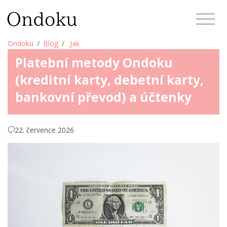
Ondoku
Blog
Jak
Platební metody Ondoku
(kreditní karty, debetní karty,
bankovní převod) a účtenky
22. července 2026