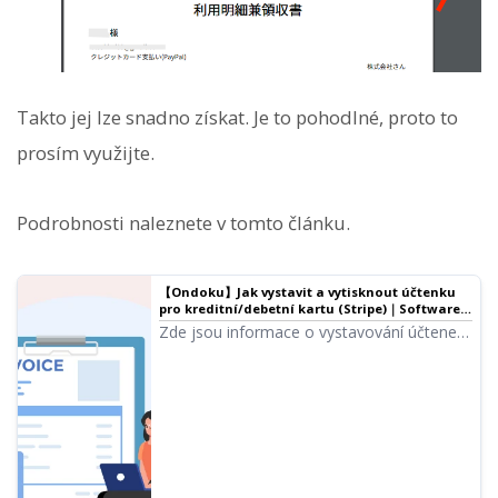
Takto jej lze snadno získat. Je to pohodlné, proto to
prosím využijte.
Podrobnosti naleznete v tomto článku.
【Ondoku】Jak vystavit a vytisknout účtenku
pro kreditní/debetní kartu (Stripe)｜Software
pro převod textu na řeč Ondoku
Zde jsou informace o vystavování účtenek
při platbě kreditní nebo debetní kartou.
Pokud požadujete účtenku, slouží jako
doklad e-mail s účtenkou nebo výpis o
využití a účtenka vystavená Ondoku.