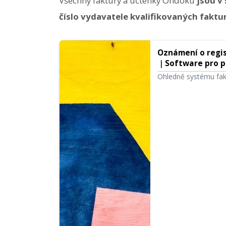
Všechny faktury a účtenky Ondoku
jsou v
číslo vydavatele kvalifikovaných faktur
Oznámení o regis
｜Software pro p
Ohledně systému fakt
kvalifikovaných fakt