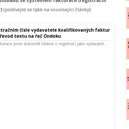
 souladu se systémem fakturace (registrační
)
(podívejte se také na související články).
tračním čísle vydavatele kvalifikovaných faktur
řevod textu na řeč Ondoku
urace jsme dokončili žádost o registraci jako vydavatel
ur, a proto vám oznamujeme naše registrační číslo.