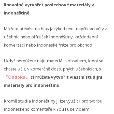
libovolně vytvářet poslechové materiály v
indonéštině
.
Můžete převést na hlas jakýkoli text, například věty z
učebnic nebo příruček indonéštiny, každodenní
konverzaci nebo indonéské fráze pro obchod.
I když nemůžete najít materiál s obsahem, který se
chcete učit, v komerčně dostupných učebnicích, s
『Ondoku』
si můžete
vytvořit vlastní studijní
materiály pro indonéštinu
.
Kromě studia indonéštiny ji lze využít i pro tvorbu
indonéského komentáře k YouTube videím.