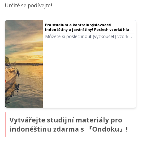
Určitě se podívejte!
Pro studium a kontrolu výslovnosti
indonéštiny a javánštiny! Poslech vzorků hlasu
a použití bezplatného předčítání textu
Můžete si poslechnout (vyzkoušet) vzorky
„Ondoku“ | Software pro předčítání textu
hlasů indonéštiny a javánštiny dostupné v
Ondoku
Ondoku. Pro plynulou komunikaci s
mluvčími indonéštiny nebo javánštiny je
kontrola výslovnosti nezbytná. V takovém
případě doporučujeme Ondoku! Služba
předčítání textu (Text to speech) vám
přečte zadaný text s rodilou výslovností.
Vytvářejte studijní materiály pro
indonéštinu zdarma s 『Ondoku』!