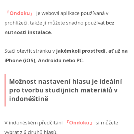
『Ondoku』
je webová aplikace používaná v
prohlížeči, takže ji můžete snadno používat
bez
nutnosti instalace
.
Stačí otevřít stránku v
jakémkoli prostředí, ať už na
iPhone (iOS), Androidu nebo PC
.
Možnost nastavení hlasu je ideální
pro tvorbu studijních materiálů v
indonéštině
V indonéském předčítání
『Ondoku』
si můžete
vybrat z 6 druhů hlasů.