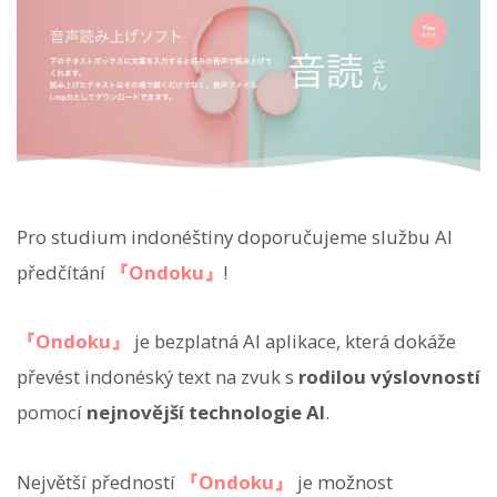
Pro studium indonéštiny doporučujeme službu AI
předčítání
『Ondoku』
!
『Ondoku』
je bezplatná AI aplikace, která dokáže
převést indonéský text na zvuk s
rodilou výslovností
pomocí
nejnovější technologie AI
.
Největší předností
『Ondoku』
je možnost