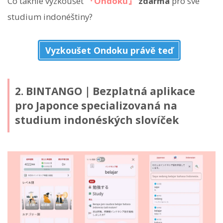
Co takhle vyzkoušet
『Ondoku』
zdarma
pro své
studium indonéštiny?
Vyzkoušet Ondoku právě teď
2. BINTANGO｜Bezplatná aplikace
pro Japonce specializovaná na
studium indonéských slovíček