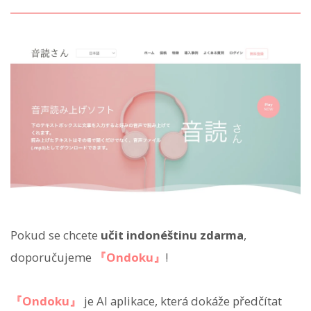
Pokud se chcete
učit indonéštinu zdarma
,
doporučujeme
『Ondoku』
!
『Ondoku』
je AI aplikace, která dokáže předčítat