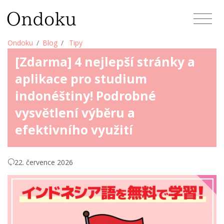
Ondoku
Blog
Tipy
[Zdarma] 4 nejlepší stránky a
aplikace pro studium
indonéštiny! Podrobné
vysvětlení výběru a
efektivního využití
22. července 2026