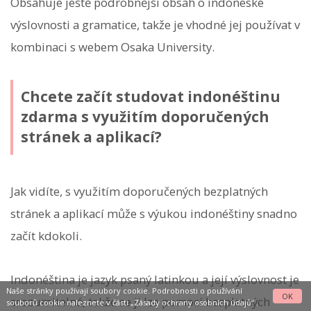
Obsahuje ještě podrobnější obsah o indonéské
výslovnosti a gramatice, takže je vhodné jej používat v
kombinaci s webem Osaka University.
Chcete začít studovat indonéštinu
zdarma s využitím doporučených
stránek a aplikací?
Jak vidíte, s využitím doporučených bezplatných
stránek a aplikací může s výukou indonéštiny snadno
začít kdokoli.
Indonéština je jazyk psaný latinkou a její výslovnost je
Naše stránky používají soubory cookie. Podrobnosti o používání
OK
srozumitelná, takže se ji lze pomocí bezplatných
souborů cookie naleznete v části
„Zásady ochrany osobních údajů“
.