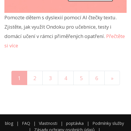
Pomozte dětem s dyslexií pomocí AI čtečky textu.
Zjistěte, jak využít Ondoku pro učebnice, testy i
domácí učení v rámci přiměřených opatření.
Přečtěte
si více
1
2
3
4
5
6
»
blog
|
FAQ
|
Vlastnosti
|
poptávka
|
Podmínky služby
|
Zásady ochrany osobních údajů
|