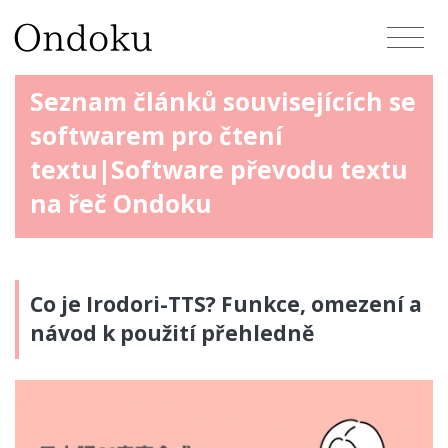
Seznam článků souvisejících se
softwarem pro čtení
textu|Software převodu textu
na řeč Ondoku
Co je Irodori-TTS? Funkce, omezení a
návod k použití přehledně