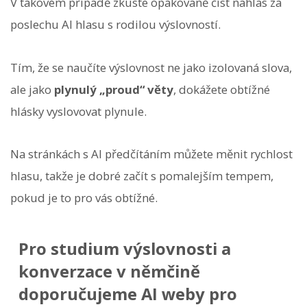
V takovém případě zkuste opakovaně číst nahlas za
poslechu AI hlasu s rodilou výslovností.
Tím, že se naučíte výslovnost ne jako izolovaná slova,
ale jako
plynulý „proud“ věty
, dokážete obtížné
hlásky vyslovovat plynule.
Na stránkách s AI předčítáním můžete měnit rychlost
hlasu, takže je dobré začít s pomalejším tempem,
pokud je to pro vás obtížné.
Pro studium výslovnosti a
konverzace v němčině
doporučujeme AI weby pro