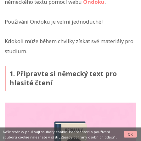
německého textu pomocí webu
Ondoku
.
Používání Ondoku je velmi jednoduché!
Kdokoli může během chvilky získat své materiály pro
studium.
1. Připravte si německý text pro
hlasité čtení
Naše stránky používají soubory cookie. Podrobnosti o používání
OK
souborů cookie naleznete v části
„Zásady ochrany osobních údajů“
.