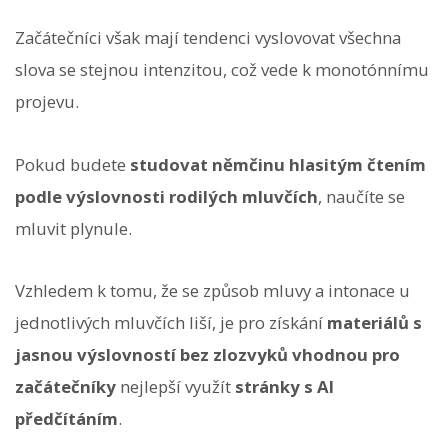
Začátečníci však mají tendenci vyslovovat všechna
slova se stejnou intenzitou, což vede k monotónnímu
projevu.
Pokud budete
studovat němčinu hlasitým čtením
podle výslovnosti rodilých mluvčích
, naučíte se
mluvit plynule.
Vzhledem k tomu, že se způsob mluvy a intonace u
jednotlivých mluvčích liší, je pro získání
materiálů s
jasnou výslovností bez zlozvyků vhodnou pro
začátečníky
nejlepší využít
stránky s AI
předčítáním
.