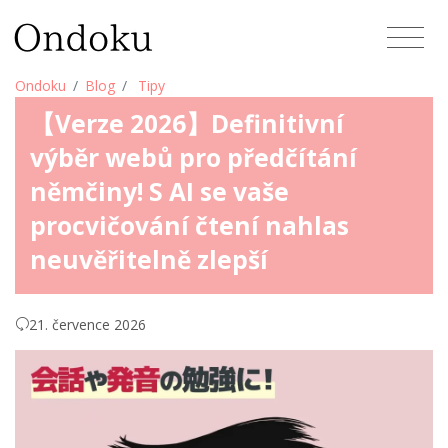
Ondoku
Blog
Tipy
【Verze 2026】Definitivní
výběr webů pro předčítání
němčiny! S AI se vaše
procvičování čtení nahlas
neuvěřitelně zlepší
21. července 2026