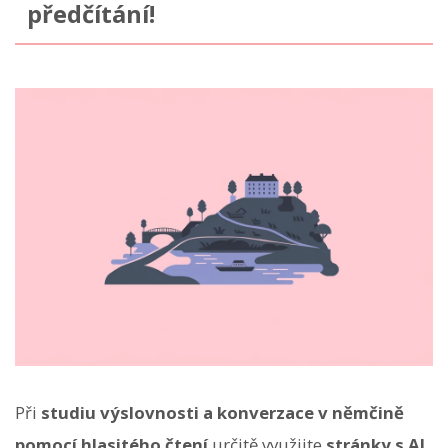
předčítání!
Při
studiu výslovnosti a konverzace v němčině
pomocí hlasitého čtení
určitě využijte
stránky s AI