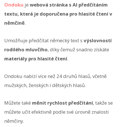
Ondoku
je
webová stránka s AI předčítáním
textu, která je doporučena pro hlasité čtení v
němčině
.
Umožňuje předčítat německý text s
výslovností
rodilého mluvčího
, díky čemuž snadno získáte
materiály pro hlasité čtení
.
Ondoku nabízí více než 24 druhů hlasů, včetně
mužských, ženských i dětských hlasů.
Můžete také
měnit rychlost předčítání
, takže se
můžete učit efektivně podle své úrovně znalosti
němčiny.