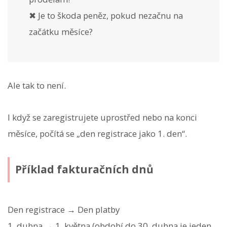
✖ Je to škoda peněz, pokud nezačnu na
začátku měsíce?
Ale tak to není.
I když se zaregistrujete uprostřed nebo na konci
měsíce, počítá se „den registrace jako 1. den“.
Příklad fakturačních dnů
Den registrace → Den platby
1. dubna → 1. května (období do 30. dubna je jeden