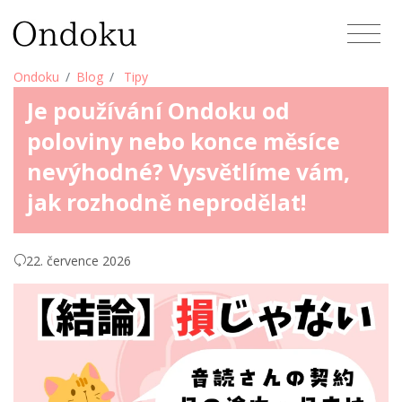
Ondoku
Blog
Tipy
Je používání Ondoku od
poloviny nebo konce měsíce
nevýhodné? Vysvětlíme vám,
jak rozhodně neprodělat!
22. července 2026