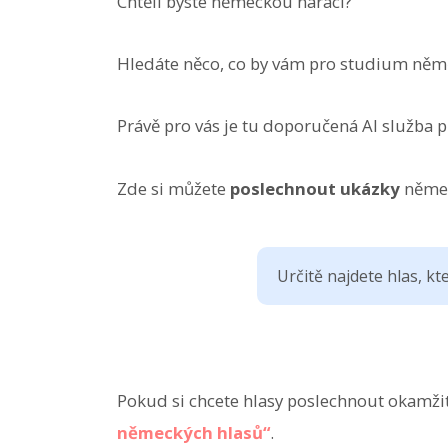
Chtěli byste německou naraci?
Hledáte něco, co by vám pro studium němči
Právě pro vás je tu doporučená AI služba p
Zde si můžete
poslechnout ukázky
němec
Určitě najdete hlas, k
Pokud si chcete hlasy poslechnout okamžit
německých hlasů“
.