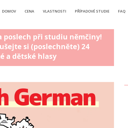
DOMOV
CENA
VLASTNOSTI
PŘÍPADOVÉ STUDIE
FAQ
a poslech při studiu němčiny!
ušejte si (poslechněte) 24
é a dětské hlasy