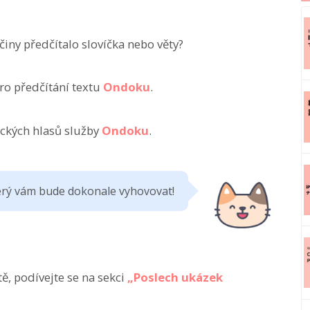
ny předčítalo slovíčka nebo věty?
ro předčítání textu
Ondoku
.
kých hlasů služby
Ondoku
.
terý vám bude dokonale vyhovovat!
ě, podívejte se na sekci
„Poslech ukázek