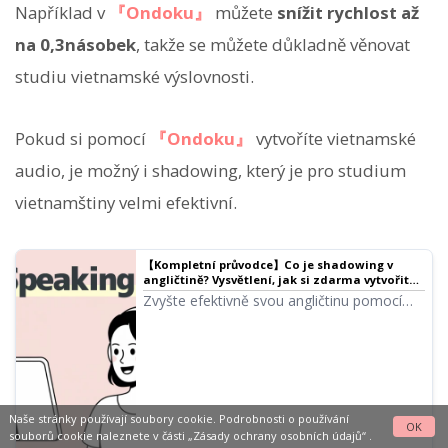
Například v
『Ondoku』
můžete
snížit rychlost až
na 0,3násobek
, takže se můžete důkladně věnovat
studiu vietnamské výslovnosti.
Pokud si pomocí
『Ondoku』
vytvoříte vietnamské
audio, je možný i shadowing, který je pro studium
vietnamštiny velmi efektivní.
【Kompletní průvodce】Co je shadowing v
angličtině? Vysvětlení, jak si zdarma vytvořit
výukové materiály!｜Software pro předčítání
Zvyšte efektivně svou angličtinu pomocí
textu Ondoku
shadowingu! Vysvětlení výukové metody
pro začátečníky, která současně zlepšuje
poslech, výslovnost a mluvení. Představíme
také, jak vytvářet materiály pomocí
bezplatného AI hlasu.
Naše stránky používají soubory cookie. Podrobnosti o používání
OK
souborů cookie naleznete v části
„Zásady ochrany osobních údajů“
.