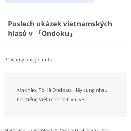
Poslech ukázek vietnamských
hlasů v 『Ondoku』
Přečtený text je tento:
Xin chào. Tôi là Ondoku. Hãy cùng nhau
học tiếng Việt một cách vui vẻ.
Nastavení je Rychlost: 1, Výška: 0. Hlasy zní tak