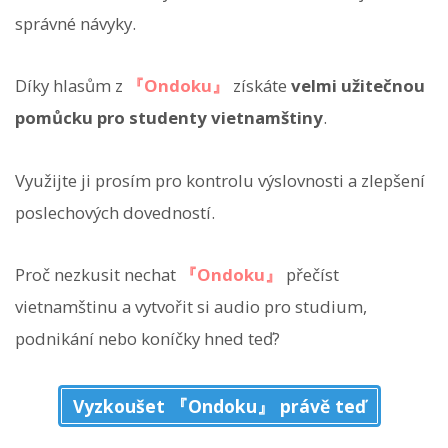
správné návyky.
Díky hlasům z
『Ondoku』
získáte
velmi užitečnou
pomůcku pro studenty vietnamštiny
.
Využijte ji prosím pro kontrolu výslovnosti a zlepšení
poslechových dovedností.
Proč nezkusit nechat
『Ondoku』
přečíst
vietnamštinu a vytvořit si audio pro studium,
podnikání nebo koníčky hned teď?
Vyzkoušet 『Ondoku』 právě teď