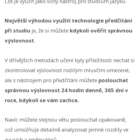
Lze je využít jako silný nástroj pro studium jazyků.
Největší výhodou využití technologie předčítání
při studiu
je, že si můžete
kdykoli ověřit správnou
výslovnost
.
V dřívějších metodách učení byly příležitosti nechat si
zkontrolovat výslovnost rodilým mluvčím omezené,
ale s nástrojem pro předčítání můžete
poslouchat
správnou výslovnost 24 hodin denně, 365 dní v
roce, kdykoli se vám zachce.
Navíc můžete stejnou větu poslouchat opakovaně,
což umožňuje detailně analyzovat jemné rozdíly ve
zvucích a změny tónů.