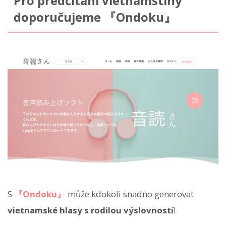
Pro předčítání vietnamštiny
doporučujeme 『Ondoku』
S
『Ondoku』
může kdokoli snadno generovat
vietnamské hlasy s rodilou výslovností
!