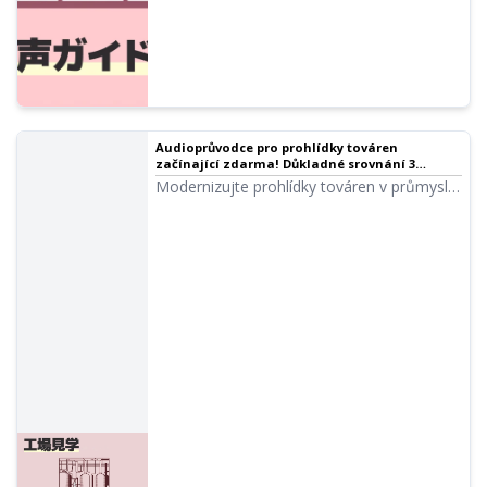
Audioprůvodce pro prohlídky továren
začínající zdarma! Důkladné srovnání 3
doporučených služeb｜Software pro předčítání
Modernizujte prohlídky továren v průmyslu
textu Ondoku
pomocí AI audioprůvodců. Vysvětlení
přínosů zavedení a praktických způsobů
využití, od obsluhy inbound turistů až po
snížení provozních nákladů.