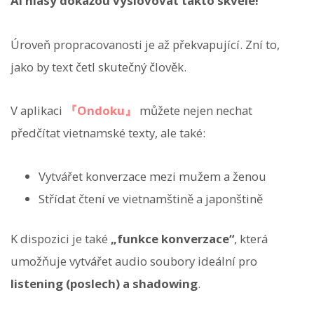
AI hlasy dokážou vyslovovat takto skvěle!
Úroveň propracovanosti je až překvapující. Zní to,
jako by text četl skutečný člověk.
V aplikaci
『Ondoku』
můžete nejen nechat
předčítat vietnamské texty, ale také:
Vytvářet konverzace mezi mužem a ženou
Střídat čtení ve vietnamštině a japonštině
K dispozici je také
„funkce konverzace“
, která
umožňuje vytvářet audio soubory ideální pro
listening (poslech) a shadowing
.