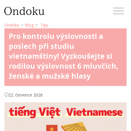
Ondoku
Blog
Tipy
Pro kontrolu výslovnosti a
poslech při studiu
vietnamštiny! Vyzkoušejte si
rodilou výslovnost 6 mluvčích,
ženské a mužské hlasy
22. července 2026