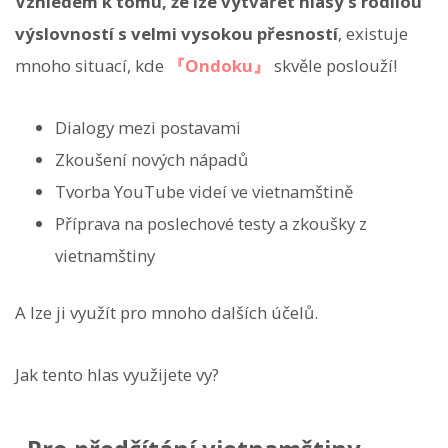
Vzhledem k tomu, že lze vytvářet hlasy s rodilou
výslovností s velmi vysokou přesností
, existuje
mnoho situací, kde
『Ondoku』
skvěle poslouží!
Dialogy mezi postavami
Zkoušení nových nápadů
Tvorba YouTube videí ve vietnamštině
Příprava na poslechové testy a zkoušky z
vietnamštiny
A lze ji využít pro mnoho dalších účelů.
Jak tento hlas využijete vy?