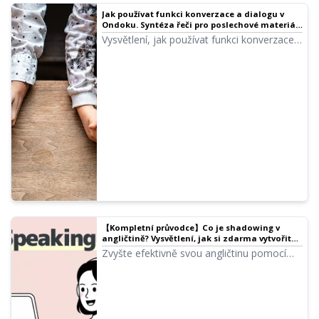
Jak používat funkci konverzace a dialogu v
Ondoku. Syntéza řeči pro poslechové materiály
a dlouhé texty je nyní pohodlnější!｜Software
Vysvětlení, jak používat funkci konverzace v
pro předčítání textu Ondoku
Ondoku s obrázky! Představíme konkrétní
příklady, pro jaké účely lze funkci
konverzace využít.
【Kompletní průvodce】Co je shadowing v
angličtině? Vysvětlení, jak si zdarma vytvořit
výukové materiály!｜Software pro předčítání
Zvyšte efektivně svou angličtinu pomocí
textu Ondoku
shadowingu! Vysvětlení výukové metody
pro začátečníky, která současně zlepšuje
poslech, výslovnost a mluvení. Představíme
také, jak vytvářet materiály pomocí