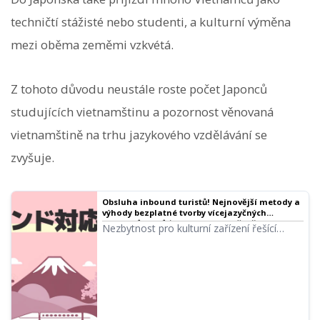
techničtí stážisté nebo studenti, a kulturní výměna
mezi oběma zeměmi vzkvétá.
Z tohoto důvodu neustále roste počet Japonců
studujících vietnamštinu a pozornost věnovaná
vietnamštině na trhu jazykového vzdělávání se
zvyšuje.
Obsluha inbound turistů! Nejnovější metody a
výhody bezplatné tvorby vícejazyčných
audioprůvodců｜Software pro předčítání textu
Nezbytnost pro kulturní zařízení řešící
Ondoku
inbound turistiku! Kompletní manuál pro
tvorbu vícejazyčných audioprůvodců
pomocí nejnovější AI. Podrobné vysvětlení
od metod podpory korejštiny a čínštiny,
které lze začít zdarma, až po tipy na
předcházení problémům.