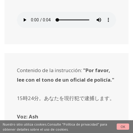
Contenido de la instrucción:
"Por favor,
lee con el tono de un oficial de policía."
15時24分。あなたを現行犯で逮捕します。
Voz: Ash
Nuestro sitio utiliza cookies.Consulte
"Política de privacidad"
para
OK
obtener detalles sobre el uso de cookies.