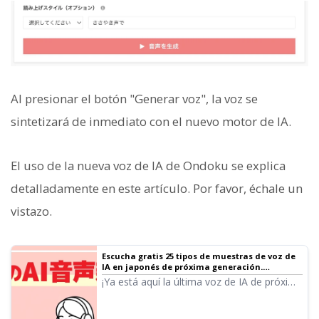
Al presionar el botón "Generar voz", la voz se
sintetizará de inmediato con el nuevo motor de IA.
El uso de la nueva voz de IA de Ondoku se explica
detalladamente en este artículo. Por favor, échale un
vistazo.
Escucha gratis 25 tipos de muestras de voz de
IA en japonés de próxima generación.
Compatible con lectura multilingüe | Software
¡Ya está aquí la última voz de IA de próxima
de lectura de texto Ondoku
generación que puede generar voces ricas
en emociones con tecnología de IA