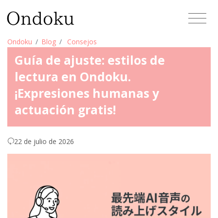
Ondoku
Blog
Consejos
Guía de ajuste: estilos de
lectura en Ondoku.
¡Expresiones humanas y
actuación gratis!
22 de julio de 2026