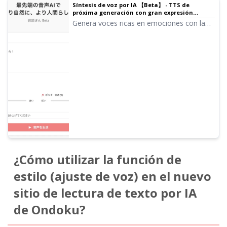
Síntesis de voz por IA 【Beta】 - TTS de
próxima generación con gran expresión
emocional | Ondoku
Genera voces ricas en emociones con la
última tecnología de IA. Lectura de texto
de próxima generación con 25 tipos de
voces para elegir. Logra un sonido natural
con ajustes de velocidad, tono y
especificación del estilo de lectura.
¿Cómo utilizar la función de
estilo (ajuste de voz) en el nuevo
sitio de lectura de texto por IA
de Ondoku?