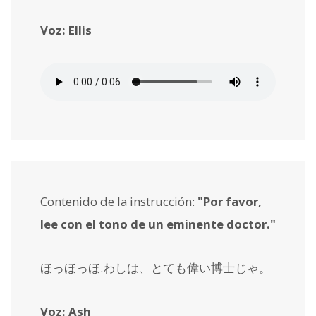
Voz: Ellis
Contenido de la instrucción:
"Por favor,
lee con el tono de un eminente doctor."
ほっほっほ.わしは、とても偉い博士じゃ。
Voz: Ash