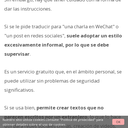
dar las instrucciones.
Si se le pide traducir para "una charla en WeChat" o
"un post en redes sociales",
suele adoptar un estilo
excesivamente informal, por lo que se debe
supervisar
.
Es un servicio gratuito que, en el ámbito personal, se
puede utilizar sin problemas de seguridad
significativos.
Si se usa bien,
permite crear textos que no
parecen escritos por un extranjero
, lo que lo hace
Nuestro sitio utiliza cookies.Consulte
"Política de privacidad"
para
OK
obtener detalles sobre el uso de cookies.
útil para redes sociales chinas, creación de videos,