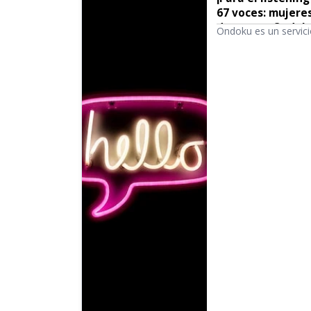
67 voces: mujeres
de textos Ondok
Ondoku es un servici
todo el mundo. Puede
Ondoku.