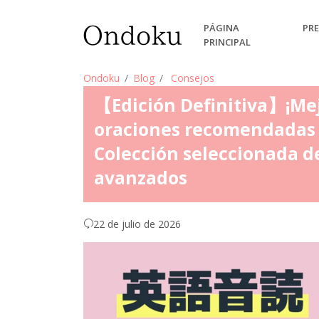
PÁGINA
PRE
PRINCIPAL
Ondoku
Blog
Consejos
【Edición Definitiva】¡Mejo
oraciones recomendadas p
Colección seleccionada d
avanzados
22 de julio de 2026