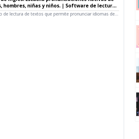
, hombres, niñas y niños. | Software de lectura
u
o de lectura de textos que permite pronunciar idiomas de
s probar y escuchar 67 tipos de voces en inglés de