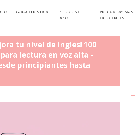
CIO
CARACTERÍSTICA
ESTUDIOS DE
PREGUNTAS MÁS
CASO
FRECUENTES
ra tu nivel de inglés! 100
ara lectura en voz alta -
esde principiantes hasta