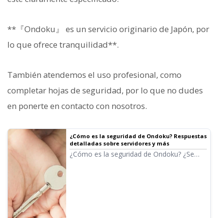
**『Ondoku』 es un servicio originario de Japón, por
lo que ofrece tranquilidad**.
También atendemos el uso profesional, como
completar hojas de seguridad, por lo que no dudes
en ponerte en contacto con nosotros.
¿Cómo es la seguridad de Ondoku? Respuestas
detalladas sobre servidores y más
¿Cómo es la seguridad de Ondoku? ¿Se
guarda el texto introducido en el servidor?
¿Qué servidores utiliza Ondoku? ¿Están las
cuentas configuradas para que solo el
usuario pueda acceder? ¿Existe el riesgo de
que terceros vean los datos almacenados?
Seguri...