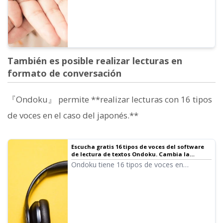
También es posible realizar lecturas en
formato de conversación
『Ondoku』 permite **realizar lecturas con 16 tipos
de voces en el caso del japonés.**
Escucha gratis 16 tipos de voces del software
de lectura de textos Ondoku. Cambia la
impresión con variaciones de tono
Ondoku tiene 16 tipos de voces en
japonés. Por supuesto, incluye voces tanto
masculinas como femeninas. Hemos
preparado una muestra para que puedas
escuchar las 8 voces en japonés más
utilizadas y cómo cambia su impresión al
ajustar el tono de cada una.