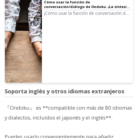
Cómo usar la función de
conversación/diálogo de Ondoku. ¡La síntesis
de voz hace que crear materiales de escucha y
¡Cómo usar la función de conversación de
textos largos sea más conveniente!
Ondoku! Explicamos cómo usar la función
de conversación con imágenes.
Presentamos ejemplos específicos de para
qué se puede utilizar la función de
conversación.
Soporta inglés y otros idiomas extranjeros
『Ondoku』 es **compatible con más de 80 idiomas
y dialectos, incluidos el japonés y el inglés**.
Puedes usarlo convenientemente para añadir