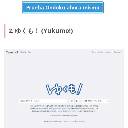
Prueba Ondoku ahora mismo
2. ゆくも！ (Yukumo!)