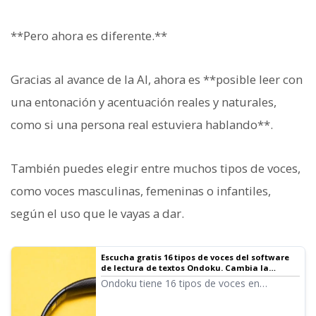
**Pero ahora es diferente.**
Gracias al avance de la AI, ahora es **posible leer con
una entonación y acentuación reales y naturales,
como si una persona real estuviera hablando**.
También puedes elegir entre muchos tipos de voces,
como voces masculinas, femeninas o infantiles,
según el uso que le vayas a dar.
Escucha gratis 16 tipos de voces del software
de lectura de textos Ondoku. Cambia la
impresión con variaciones de tono
Ondoku tiene 16 tipos de voces en
japonés. Por supuesto, incluye voces tanto
masculinas como femeninas. Hemos