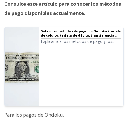
Consulte este artículo para conocer los métodos
de pago disponibles actualmente.
Sobre los métodos de pago de Ondoku (tarjeta
de crédito, tarjeta de débito, transferencia
bancaria) y los recibos | Software de lectura
Explicamos los métodos de pago y los
de texto Ondoku
recibos de Ondoku. Emisión de facturas
por transferencia bancaria y métodos de
emisión de recibos. Cómo contratar planes
de negocios. Emisión de recibos para
todos los métodos, etc.
Para los pagos de Ondoku,