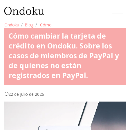
Ondoku
Blog
Cómo
Cómo cambiar la tarjeta de
crédito en Ondoku. Sobre los
casos de miembros de PayPal y
de quienes no están
registrados en PayPal.
22 de julio de 2026