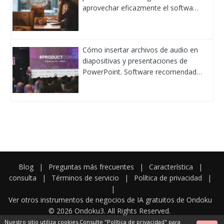
aprovechar eficazmente el softwa…
Cómo insertar archivos de audio en
diapositivas y presentaciones de
PowerPoint. Software recomendad…
Blog
|
Preguntas más frecuentes
|
Característica
|
consulta
|
Términos de servicio
|
Política de privacidad
|
|
Ver otros instrumentos de negocios de IA gratuitos de Ondoku
© 2026 Ondoku3. All Rights Reserved.
Nuestro sitio utiliza cookies.Consulte
"Política de privacidad"
para