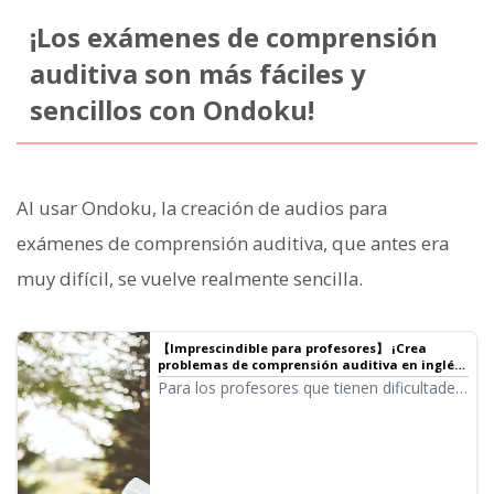
¡Los exámenes de comprensión
auditiva son más fáciles y
sencillos con Ondoku!
Al usar Ondoku, la creación de audios para
exámenes de comprensión auditiva, que antes era
muy difícil, se vuelve realmente sencilla.
【Imprescindible para profesores】 ¡Crea
problemas de comprensión auditiva en inglés
gratis! Explicación detallada del método sin
Para los profesores que tienen dificultades
necesidad de grabación. ｜ Software de
con los exámenes de comprensión
lectura de texto Ondoku
auditiva, existe un método
extremadamente sencillo para crear audios
que deben probar. No se necesitan
grabaciones, micrófonos ni procesos