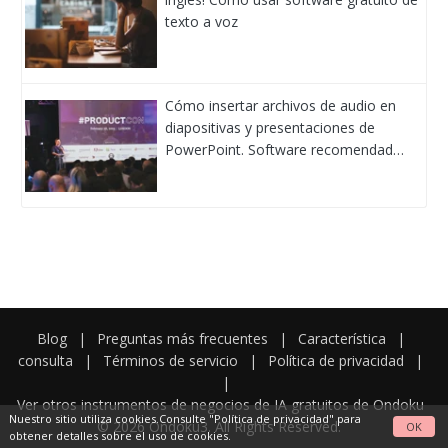
texto a voz
Cómo insertar archivos de audio en
diapositivas y presentaciones de
PowerPoint. Software recomendad…
Blog
|
Preguntas más frecuentes
|
Característica
|
consulta
|
Términos de servicio
|
Política de privacidad
|
|
Ver otros instrumentos de negocios de IA gratuitos de Ondoku
Nuestro sitio utiliza cookies.Consulte
"Política de privacidad"
para
© 2026 Ondoku3. All Rights Reserved.
OK
obtener detalles sobre el uso de cookies.