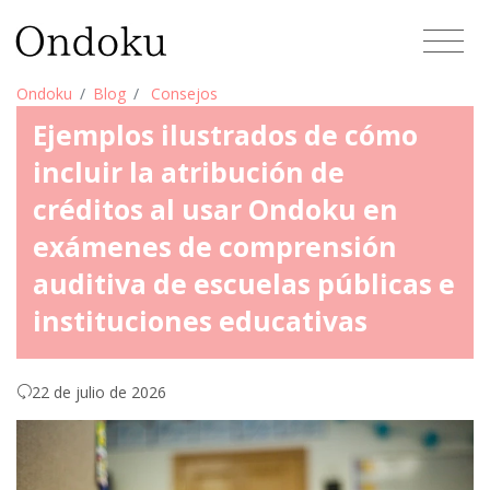
Ondoku
Blog
Consejos
Ejemplos ilustrados de cómo
incluir la atribución de
créditos al usar Ondoku en
exámenes de comprensión
auditiva de escuelas públicas e
instituciones educativas
22 de julio de 2026