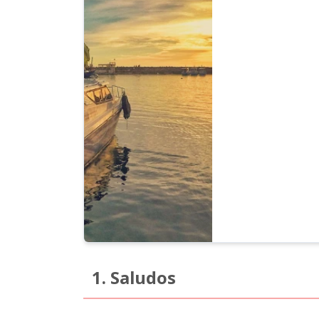
que ingrese será leí
1. Saludos