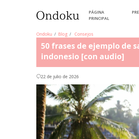
PÁGINA
PRE
PRINCIPAL
Ondoku
Blog
Consejos
50 frases de ejemplo de s
indonesio [con audio]
22 de julio de 2026