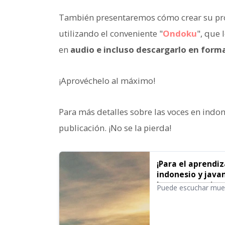
También presentaremos cómo crear su prop
utilizando el conveniente "
Ondoku
", que 
en
audio e incluso descargarlo en for
¡Aprovéchelo al máximo!
Para más detalles sobre las voces en indone
publicación. ¡No se la pierda!
¡Para el aprendi
indonesio y java
lectura gratuita
Puede escuchar mues
Ondoku
Ondoku. La confirmac
comunicación fluida 
es recomendable! Con 