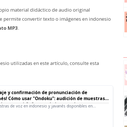
io material didáctico de audio original
le permite convertir texto o imágenes en indonesio
mato MP3
.
sio utilizadas en este artículo, consulte esta
zaje y confirmación de pronunciación de
nés! Cómo usar "Ondoku": audición de muestras y
 de textos | Software de lectura de textos
tras de voz en indonesio y javanés disponibles en
ión de la pronunciación es esencial para una
con hablantes de indonesio y javanés. ¡Para eso, Ondoku
el servicio de lectura de textos (Text to speech), el texto