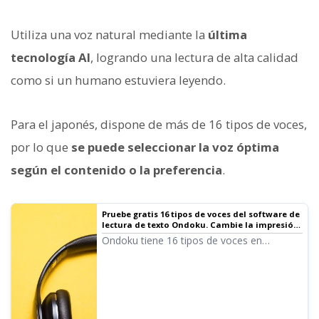
Utiliza una voz natural mediante la
última
tecnología AI
, logrando una lectura de alta calidad
como si un humano estuviera leyendo.
Para el japonés, dispone de más de 16 tipos de voces,
por lo que
se puede seleccionar la voz óptima
según el contenido o la preferencia
.
Pruebe gratis 16 tipos de voces del software de
lectura de texto Ondoku. Cambie la impresión
ajustando el tono | Software de lectura de
Ondoku tiene 16 tipos de voces en
texto Ondoku
japonés. Por supuesto, cuenta con voces
masculinas y femeninas. Hemos preparado
muestras de las 8 voces en japonés más
utilizadas y sus variaciones al ajustar el
tono.