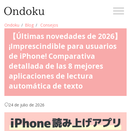
Ondoku
Blog
Consejos
【Últimas novedades de 2026】
¡Imprescindible para usuarios
de iPhone! Comparativa
detallada de las 8 mejores
aplicaciones de lectura
automática de texto
24 de julio de 2026