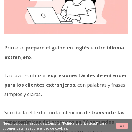
Primero,
prepare el guion en inglés u otro idioma
extranjero
.
La clave es utilizar
expresiones fáciles de entender
para los clientes extranjeros
, con palabras y frases
simples y claras.
Si redacta el texto con la intención de
transmitir las
características del producto en 30 segundos
,
Nuestro sitio utiliza cookies.Consulte
"Política de privacidad"
para
OK
obtener detalles sobre el uso de cookies.
podrá resumirlo en un contenido conciso e