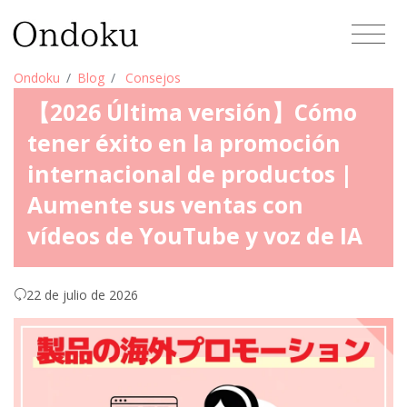
Ondoku
Blog
Consejos
【2026 Última versión】Cómo
tener éxito en la promoción
internacional de productos |
Aumente sus ventas con
vídeos de YouTube y voz de IA
22 de julio de 2026