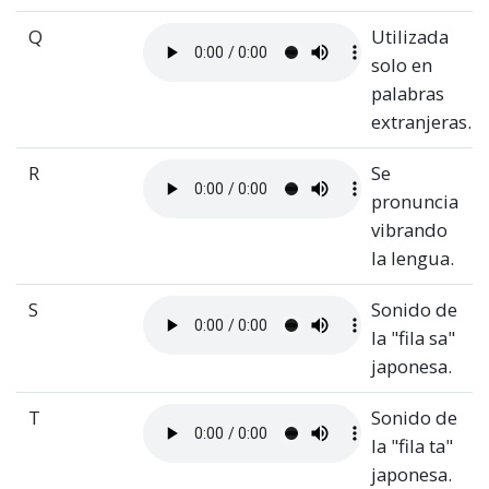
Q
Utilizada
solo en
palabras
extranjeras.
R
Se
pronuncia
vibrando
la lengua.
S
Sonido de
la "fila sa"
japonesa.
T
Sonido de
la "fila ta"
japonesa.