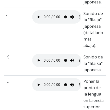
japonesa.
J
Sonido de
la "fila ja"
japonesa
(detallado
más
abajo).
K
Sonido de
la "fila ka"
japonesa.
L
Poner la
punta de
la lengua
en la encía
superior.