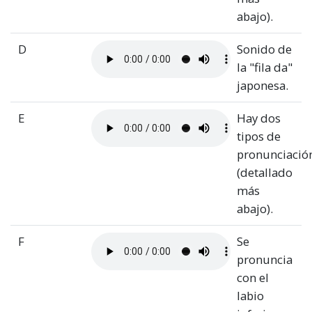
abajo).
D
Sonido de
la "fila da"
japonesa.
E
Hay dos
tipos de
pronunciació
(detallado
más
abajo).
F
Se
pronuncia
con el
labio