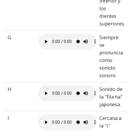
inferior y
los
dientes
superiores.
G
Siempre
se
pronuncia
como
sonido
sonoro.
H
Sonido de
la "fila ha"
japonesa.
I
Cercana a
la "i"