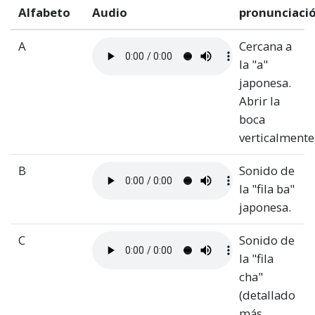
Alfabeto
Audio
pronunciaci
A
Cercana a
la "a"
japonesa.
Abrir la
boca
verticalmente
B
Sonido de
la "fila ba"
japonesa.
C
Sonido de
la "fila
cha"
(detallado
más