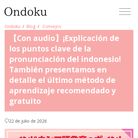
Ondoku
Blog
Consejos
【Con audio】¡Explicación de
los puntos clave de la
pronunciación del indonesio!
También presentamos en
detalle el último método de
aprendizaje recomendado y
gratuito
22 de julio de 2026