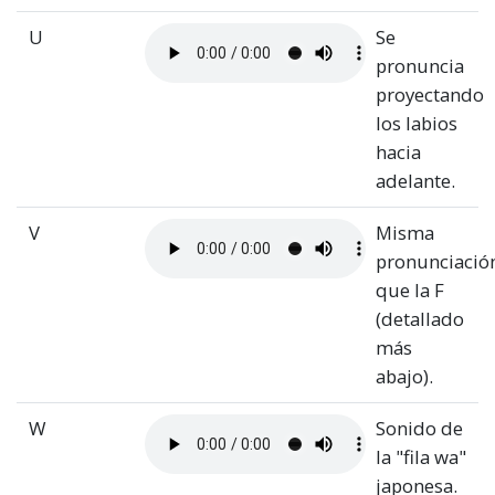
U
Se
pronuncia
proyectando
los labios
hacia
adelante.
V
Misma
pronunciació
que la F
(detallado
más
abajo).
W
Sonido de
la "fila wa"
japonesa.