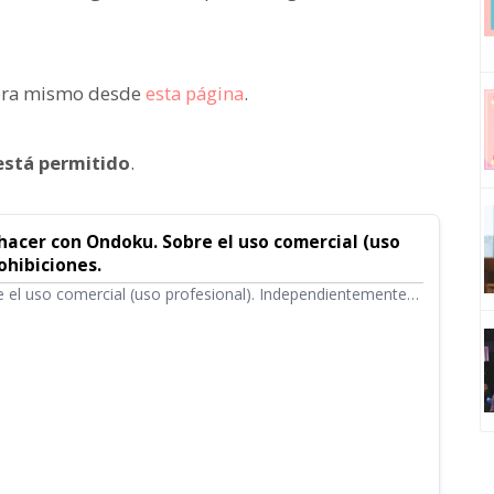
hora mismo desde
esta página
.
está permitido
.
hacer con Ondoku. Sobre el uso comercial (uso
ohibiciones.
 el uso comercial (uso profesional). Independientemente
 o una corporación, el uso con el fin de obtener beneficios
ntereses de forma directa o indirecta es considerado uso
rgo, tenga en cuenta que en Ondoku se han establecido
. En esta ocasión, explicaremos lo que se puede y no se
oku...