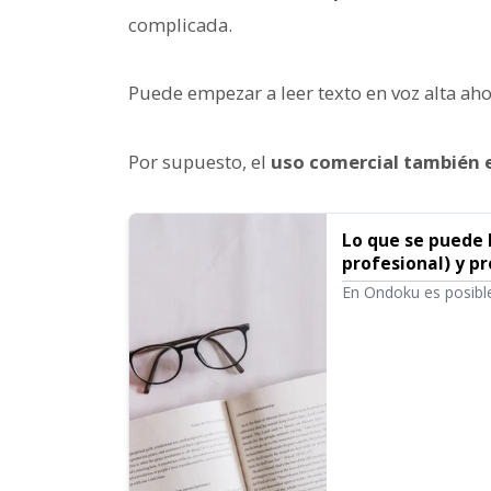
complicada.
Puede empezar a leer texto en voz alta a
Por supuesto, el
uso comercial también 
Lo que se puede 
profesional) y pr
En Ondoku es posible
de si es un individuo
monetarios u otros i
comercial. Sin emba
conductas prohibidas
puede hacer con Ond