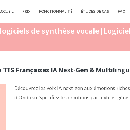
ACCUEIL
PRIX
FONCTIONNALITÉ
ÉTUDES DE CAS
FAQ
x logiciels de synthèse vocale|Logici
ix TTS Françaises IA Next-Gen & Multiling
Découvrez les voix IA next-gen aux émotions riches 
d'Ondoku. Spécifiez les émotions par texte et géné