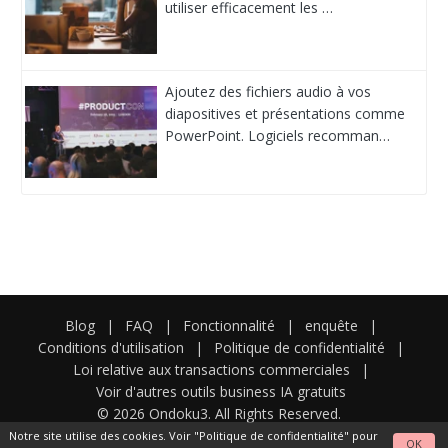
utiliser efficacement les …
Ajoutez des fichiers audio à vos
diapositives et présentations comme
PowerPoint. Logiciels recomman…
Blog
|
FAQ
|
Fonctionnalité
|
enquête
|
Conditions d'utilisation
|
Politique de confidentialité
|
Loi relative aux transactions commerciales
|
Voir d'autres outils business IA gratuits
© 2026 Ondoku3. All Rights Reserved.
Notre site utilise des cookies. Voir
"Politique de confidentialité"
pour
OK