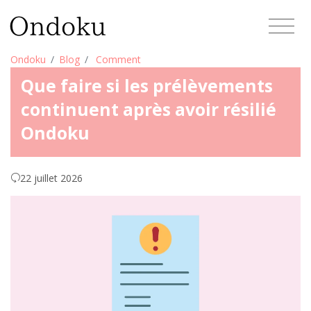
Ondoku
Blog
Comment
Que faire si les prélèvements
continuent après avoir résilié
Ondoku
22 juillet 2026