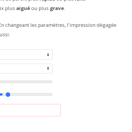
ix plus
aiguë
ou plus
grave
.
En changeant les paramètres, l'impression dégagée
ussi.