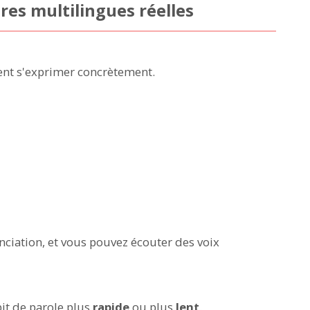
res multilingues réelles
ent s'exprimer concrètement.
ciation, et vous pouvez écouter des voix
it de parole plus
rapide
ou plus
lent
.