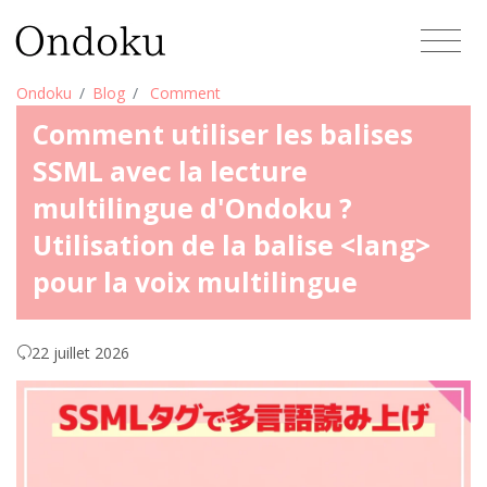
Ondoku
Blog
Comment
Comment utiliser les balises
SSML avec la lecture
multilingue d'Ondoku ?
Utilisation de la balise <lang>
pour la voix multilingue
22 juillet 2026