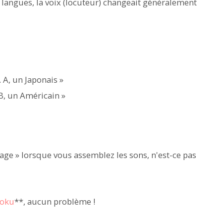
s langues, la voix (locuteur) changeait généralement
. A, un Japonais »
 B, un Américain »
llage » lorsque vous assemblez les sons, n'est-ce pas
oku
**, aucun problème !