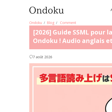
Ondoku
Blog
Comment
[2026] Guide SSML pour la
Ondoku ! Audio anglais et
7 août 2026