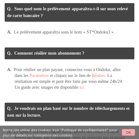
Sous quel nom le prélèvement apparaîtra-t-il sur mon relevé
de carte bancaire ?
Le prélèvement apparaîtra sous le nom « ST*Ondoku3 ».
Comment résilier mon abonnement ?
Pour résilier un plan payant, connectez-vous à Ondoku, allez
dans les
Paramètres
et cliquez sur le lien de
Résilier
. La
résiliation est simple et peut être faite par vous-même 24h/24.
Un guide avec images est disponible
ici
.
Je voudrais un plan basé sur le nombre de téléchargements et
non sur la lecture.
Notre site utilise des cookies. Voir
"Politique de confidentialité"
pour
Le speech synthesis engine utilisé génère des coûts à chaque
OK
plus de détails sur l'utilisation des cookies.
lecture de texte. Par conséquent, nous ne pouvons pas proposer