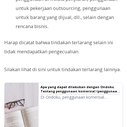
untuk pekerjaan outsourcing, penggunaan
untuk barang yang dijual, dll., selain dengan
rencana bisnis.
Harap dicatat bahwa tindakan terlarang selain ini
tidak mendapatkan pengecualian.
Silakan lihat di sini untuk tindakan terlarang lainnya.
Apa yang dapat dilakukan dengan Ondoku.
Tentang penggunaan komersial (penggunaan
bisnis) dan hal-hal yang dilarang. | Perangkat
Di Ondoku, penggunaan komersial
lunak pembaca teks Ondoku
(penggunaan bisnis) dimungkinkan.
Terlepas dari individu atau badan hukum,
penggunaan untuk tujuan memperoleh
keuntungan finansial secara langsung
maupun tidak langsung adalah penggunaan