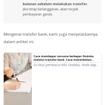
bulanan sebelum melakukan transfer.
Jika tetap berlangganan, akan terjadi
pembayaran ganda.
Mengenai transfer bank, kami juga menjelaskannya
dalam artikel ini.
Cara membayar rencana berbayar Ondoku
melalui transfer bank. Cara menerbitkan
penawaran/faktur. Tentang tanda terima |
Di situs pembaca teks Ondoku, Anda dapat
Perangkat lunak pembaca teks Ondoku
dengan mudah menerbitkan faktur dan
penawaran dari layar pengaturan. Kami
akan menjelaskan secara rinci tentang cara
penerbitan faktur, penawaran, dan tanda
terima.