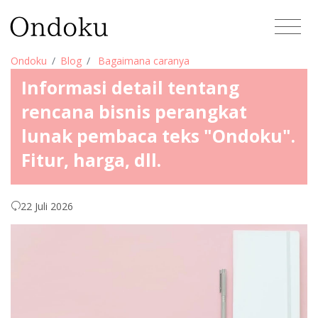
Ondoku
Blog
Bagaimana caranya
Informasi detail tentang
rencana bisnis perangkat
lunak pembaca teks "Ondoku".
Fitur, harga, dll.
22 Juli 2026