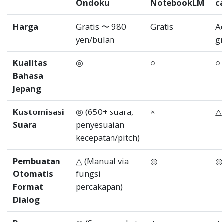
Ondoku
NotebookLM
c
Harga
Gratis 〜 980
Gratis
A
yen/bulan
g
Kualitas
◎
○
○
Bahasa
Jepang
Kustomisasi
◎ (650+ suara,
×
△
Suara
penyesuaian
kecepatan/pitch)
Pembuatan
△ (Manual via
◎
Otomatis
fungsi
Format
percakapan)
Dialog