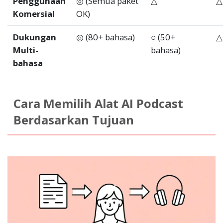
Penggunaan
◎ (Semua paket
△
△
Komersial
OK)
Dukungan
◎ (80+ bahasa)
○ (50+
△
Multi-
bahasa)
bahasa
Cara Memilih Alat AI Podcast
Berdasarkan Tujuan