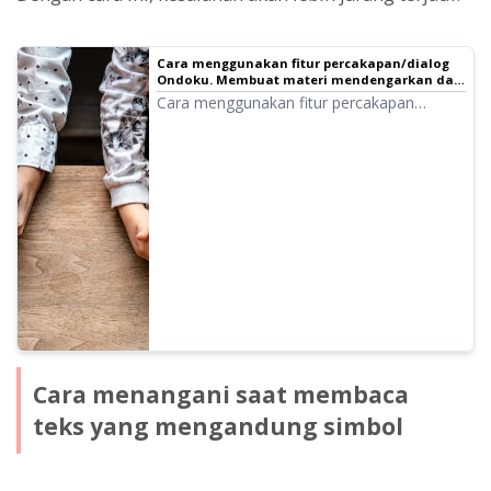
Cara menggunakan fitur percakapan/dialog
Ondoku. Membuat materi mendengarkan dan
teks panjang menjadi lebih praktis dengan
Cara menggunakan fitur percakapan
sintesis suara!
Ondoku! Penjelasan cara menggunakan
fitur percakapan dengan gambar. Kami
akan memperkenalkan contoh spesifik
penggunaan fitur percakapan.
Cara menangani saat membaca
teks yang mengandung simbol