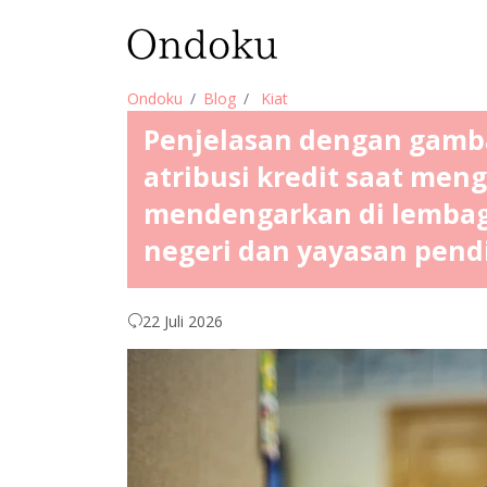
Ondoku
Blog
Kiat
Penjelasan dengan gamba
atribusi kredit saat me
mendengarkan di lembaga
negeri dan yayasan pend
22 Juli 2026