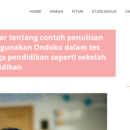
HOME
HARGA
FITUR
STUDI KASUS
F
r tentang contoh penulisan
nggunakan Ondoku dalam tes
 pendidikan seperti sekolah
idikan