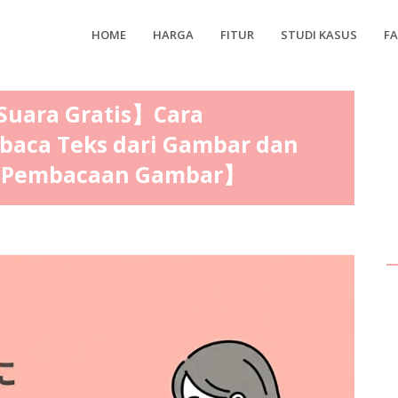
HOME
HARGA
FITUR
STUDI KASUS
F
uara Gratis】Cara
aca Teks dari Gambar dan
【Pembacaan Gambar】