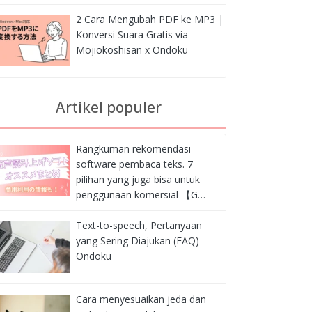
2 Cara Mengubah PDF ke MP3 |
Konversi Suara Gratis via
Mojiokoshisan x Ondoku
Artikel populer
Rangkuman rekomendasi
software pembaca teks. 7
pilihan yang juga bisa untuk
penggunaan komersial 【G…
Text-to-speech, Pertanyaan
yang Sering Diajukan (FAQ)
Ondoku
Cara menyesuaikan jeda dan