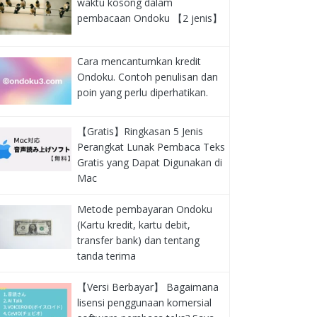
waktu kosong dalam
pembacaan Ondoku 【2 jenis】
Cara mencantumkan kredit
Ondoku. Contoh penulisan dan
poin yang perlu diperhatikan.
【Gratis】Ringkasan 5 Jenis
Perangkat Lunak Pembaca Teks
Gratis yang Dapat Digunakan di
Mac
Metode pembayaran Ondoku
(Kartu kredit, kartu debit,
transfer bank) dan tentang
tanda terima
【Versi Berbayar】 Bagaimana
lisensi penggunaan komersial