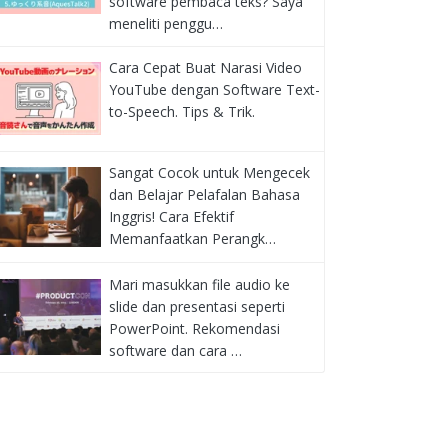
software pembaca teks? Saya
meneliti penggu…
Cara Cepat Buat Narasi Video
YouTube dengan Software Text-
to-Speech. Tips & Trik.
Sangat Cocok untuk Mengecek
dan Belajar Pelafalan Bahasa
Inggris! Cara Efektif
Memanfaatkan Perangk…
Mari masukkan file audio ke
slide dan presentasi seperti
PowerPoint. Rekomendasi
software dan cara …