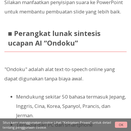
Silakan manfaatkan penyisipan suara ke PowerPoint
untuk membantu pembuatan slide yang lebih baik.
■ Perangkat lunak sintesis
ucapan AI “Ondoku”
"Ondoku" adalah alat text-to-speech online yang
dapat digunakan tanpa biaya awal.
Mendukung sekitar 50 bahasa termasuk Jepang,
Inggris, Cina, Korea, Spanyol, Prancis, dan
Jerman.
Situs kami menggunakan cookie Lihat
"Kebijakan Privasi"
untuk detail
Tersedia dari PC dan smartphone
OK
tentang penggunaan cookie.