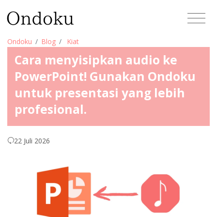
Ondoku
Blog
Kiat
Cara menyisipkan audio ke
PowerPoint! Gunakan Ondoku
untuk presentasi yang lebih
profesional.
22 Juli 2026