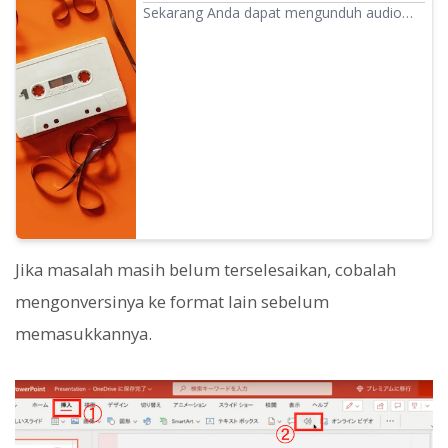
pembaca teks Ondoku
Sekarang Anda dapat mengunduh audio
Ondoku dalam format WAV! Namun, Anda
tidak dapat mengunduhnya dalam format
WAV hanya dengan cara biasa. Berikut
adalah penjelasan mengenai cara
mengunduh dalam format WAV dan cara
memanfaatkannya.
Jika masalah masih belum terselesaikan, cobalah
mengonversinya ke format lain sebelum
memasukkannya.