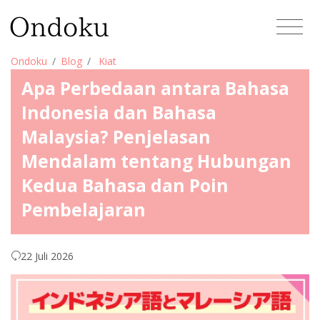
Ondoku
Blog
Kiat
Apa Perbedaan antara Bahasa
Indonesia dan Bahasa
Malaysia? Penjelasan
Mendalam tentang Hubungan
Kedua Bahasa dan Poin
Pembelajaran
22 Juli 2026