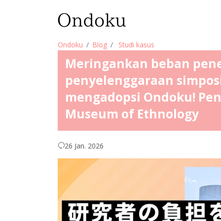
Ondoku
Blog
Studi kasus
Meringankan beban pene
penyelenggaraan simpos
mengadopsi Ondoku! Peng
Museum of Ethnology
26 Jan. 2026