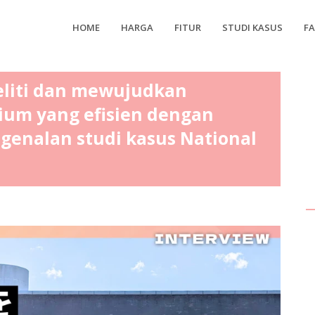
HOME
HARGA
FITUR
STUDI KASUS
F
liti dan mewujudkan
ium yang efisien dengan
enalan studi kasus National