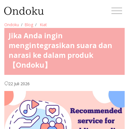
Ondoku
Blog
Kiat
Jika Anda ingin
mengintegrasikan suara dan
narasi ke dalam produk
【Ondoku】
22 Juli 2026