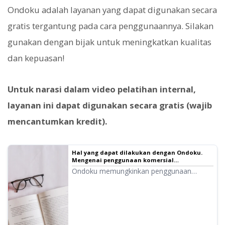
Ondoku adalah layanan yang dapat digunakan secara
gratis tergantung pada cara penggunaannya. Silakan
gunakan dengan bijak untuk meningkatkan kualitas
dan kepuasan!
Untuk narasi dalam video pelatihan internal,
layanan ini dapat digunakan secara gratis (wajib
mencantumkan kredit).
Hal yang dapat dilakukan dengan Ondoku.
Mengenai penggunaan komersial
(penggunaan bisnis) dan hal-hal yang
Ondoku memungkinkan penggunaan
dilarang.｜Perangkat lunak pembaca teks
komersial (penggunaan bisnis).
Ondoku
Penggunaan untuk tujuan memperoleh
keuntungan berupa uang atau lainnya
secara langsung maupun tidak langsung,
baik individu maupun badan hukum,