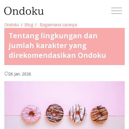
Ondoku
Blog
Bagaimana caranya
Tentang lingkungan dan
jumlah karakter yang
direkomendasikan Ondoku
26 Jan. 2026