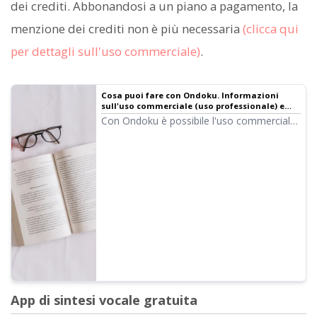
dei crediti. Abbonandosi a un piano a pagamento, la
menzione dei crediti non è più necessaria
(clicca qui
per dettagli sull'uso commerciale)
.
Cosa puoi fare con Ondoku. Informazioni
sull'uso commerciale (uso professionale) e
divieti.
Con Ondoku è possibile l'uso commerciale
(uso professionale). L'uso per ottenere
profitti monetari, diretti o indiretti, sia da
privati che da aziende, è considerato uso
commerciale. Tuttavia, tieni presente che in
Ondoku sono stabiliti dei divieti. Questa
volta spiegheremo cosa si può e non si
può fare con Ondoku...
App di sintesi vocale gratuita