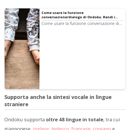
Come usare la funzione
conversazione/dialogo di Ondoku. Rendi i
materiali per il listening e la creazione di testi
Come usare la funzione conversazione di
lunghi ancora più comodi!
Ondoku! Spieghiamo come usarla con
immagini e presentiamo esempi specifici di
utilizzi possibili.
Supporta anche la sintesi vocale in lingue
straniere
Ondoku supporta
oltre 48 lingue in totale
, tra cui
giapponese,
inglese
,
tedesco
,
francese
,
coreano
e