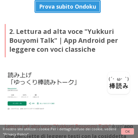
Prova subito Ondoku
2. Lettura ad alta voce "Yukkuri
Bouyomi Talk"｜App Android per
leggere con voci classiche
Lettura ad alta voce "Yukkuri Bouyomi Talk"
è un'
app
Il nostro sito utilizza i cookie.Per i dettagli sull'uso dei cookie, vedere
OK
"Privacy Policy"
.
che permette di leggere testi con la cosiddetta