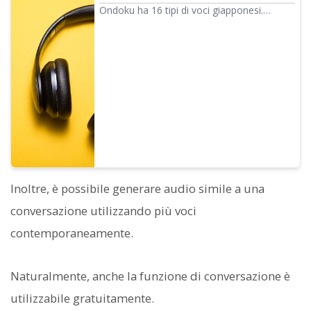
impressione con le variazioni di tono
Ondoku ha 16 tipi di voci giapponesi.
Naturalmente, sono disponibili sia voci
maschili che femminili. Abbiamo reso
possibile l'ascolto delle 8 voci giapponesi
più utilizzate e delle voci con toni regolati.
Inoltre, è possibile generare audio simile a una
conversazione utilizzando più voci
contemporaneamente.
Naturalmente, anche la funzione di conversazione è
utilizzabile gratuitamente.